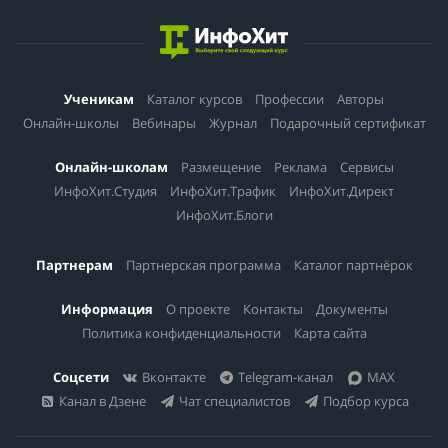
Ученикам
Каталог курсов
Профессии
Авторы
Онлайн-школы
Вебинары
Журнал
Подарочный сертификат
Онлайн-школам
Размещение
Реклама
Сервисы
ИнфоХит.Студия
ИнфоХит.Трафик
ИнфоХит.Директ
ИнфоХит.Блоги
Партнерам
Партнерская программа
Каталог партнёрок
Информация
О проекте
Контакты
Документы
Политика конфиденциальности
Карта сайта
Соцсети
Вконтакте
Telegram-канал
MAX
Канал в Дзене
Чат специалистов
Подбор курса