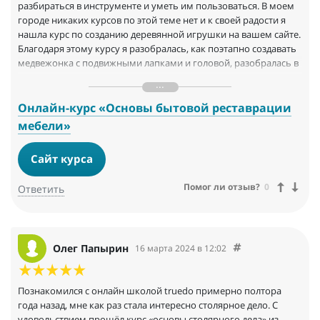
разбираться в инструменте и уметь им пользоваться. В моем
городе никаких курсов по этой теме нет и к своей радости я
нашла курс по созданию деревянной игрушки на вашем сайте.
Благодаря этому курсу я разобралась, как поэтапно создавать
медвежонка с подвижными лапками и головой, разобралась в
инструменте, материале и теперь применяю полученные
знания для создания других игрушек. Уроки подробные,
понятные новичкам, которые впервые держат в руках
Онлайн-курс «Основы бытовой реставрации
инструмент или только хотят его приобрести, но не знают где
мебели»
и с чего начать. Очень рада такой возможности и вообще, -
очень ценно, что вы возрождаете ремесла и каждый
Сайт курса
обыватель может приобщиться к знаниям и практическим
навыкам, сделав их делом своей жизни. Спасибо
Помог ли отзыв?
0
Ответить
Олег Папырин
16 марта 2024 в 12:02
Познакомился с онлайн школой truedo примерно полтора
года назад, мне как раз стала интересно столярное дело. С
удовольствием прошёл курс «основы столярного дела» из