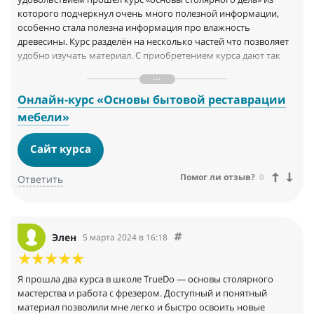
которого подчеркнул очень много полезной информации,
особенно стала полезна информация про влажность
древесины. Курс разделён на несколько частей что позволяет
удобно изучать материал. С приобретением курса дают так
скидки/промокоды на магазины партнеров школы. Что
позволяет приобретать проверенную продукцию с хорошей
выгодой.
Онлайн-курс «Основы бытовой реставрации
А ещё в самой группе часто выкладывают полезные статьи на
мебели»
разную тематику. Администраторы truedo быстро и корректно
отвечают на ваши вопросы хоть по написанной статье либо о
Сайт курса
вопросе о курсе. Обратная связь просто вышка. А ещё
проходят конкурсы среди участников школы ;)
Помог ли отзыв?
0
Ответить
Элен
5 марта 2024 в 16:18
Я прошла два курса в школе TrueDo — основы столярного
мастерства и работа с фрезером. Доступный и понятный
материал позволили мне легко и быстро освоить новые