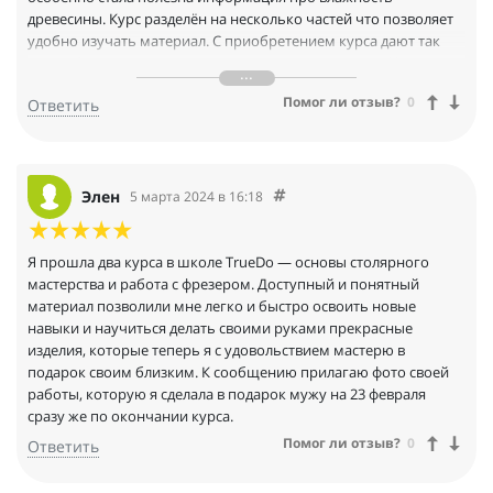
древесины. Курс разделён на несколько частей что позволяет
удобно изучать материал. С приобретением курса дают так
скидки/промокоды на магазины партнеров школы. Что
позволяет приобретать проверенную продукцию с хорошей
Помог ли отзыв?
0
Ответить
выгодой.
А ещё в самой группе часто выкладывают полезные статьи на
разную тематику. Администраторы truedo быстро и корректно
отвечают на ваши вопросы хоть по написанной статье либо о
вопросе о курсе. Обратная связь просто вышка. А ещё
Элен
5 марта 2024 в 16:18
проходят конкурсы среди участников школы ;)
Я прошла два курса в школе TrueDo — основы столярного
мастерства и работа с фрезером. Доступный и понятный
материал позволили мне легко и быстро освоить новые
навыки и научиться делать своими руками прекрасные
изделия, которые теперь я с удовольствием мастерю в
подарок своим близким. К сообщению прилагаю фото своей
работы, которую я сделала в подарок мужу на 23 февраля
сразу же по окончании курса.
Помог ли отзыв?
0
Ответить