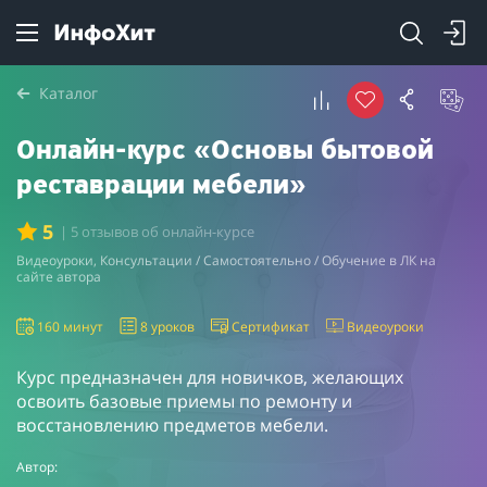
Каталог
Онлайн-курс «Основы бытовой
реставрации мебели»
5
| 5 отзывов об онлайн-курсе
Видеоуроки, Консультации / Самостоятельно / Обучение в ЛК на
сайте автора
160 минут
8 уроков
Сертификат
Видеоуроки
Курс предназначен для новичков, желающих
освоить базовые приемы по ремонту и
восстановлению предметов мебели.
Автор: