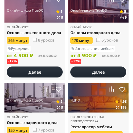
Онлайн-школа TrueDO
Онлайн-школа TrueDO
5
5
9
9
ОНЛАЙН-КУРС
ОНЛАЙН-КУРС
Основы кожевенного дела
Основы столярного дела
8 уроков
6 уроков
265 минут
170 минут
Рукоделие
Изготовление мебели
от 4 900 ₽
от 4 900 ₽
от 5 900 ₽
от 5 900 ₽
–17%
–17%
Далее
Далее
Онлайн-школа TrueDO
НЦПО
5
4.98
9
199
ОНЛАЙН-КУРС
ПРОФЕССИОНАЛЬНАЯ
ПЕРЕПОДГОТОВКА
Основы сварочного дела
Реставратор мебели
7 уроков
120 минут