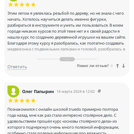
Этим летом я увлеклась резьбой по дереву, но не знала с чего
начать. Хотелось научиться делать именно фигурки,
разбираться в инструменте и уметь им пользоваться. В моем
городе никаких курсов по этой теме нет и к своей радости я
нашла курс по созданию деревянной игрушки на вашем сайте.
Благодаря этому курсу я разобралась, как поэтапно создавать
медвежонка с подвижными лапками и головой, разобралась в
инструменте, материале и теперь применяю полученные
знания для создания других игрушек. Уроки подробные,
Помог ли отзыв?
0
Ответить
понятные новичкам, которые впервые держат в руках
инструмент или только хотят его приобрести, но не знают где
и с чего начать. Очень рада такой возможности и вообще, -
очень ценно, что вы возрождаете ремесла и каждый
обыватель может приобщиться к знаниям и практическим
Олег Папырин
16 марта 2024 в 12:02
навыкам, сделав их делом своей жизни. Спасибо
Познакомился с онлайн школой truedo примерно полтора
года назад, мне как раз стала интересно столярное дело. С
удовольствием прошёл курс «основы столярного дела» из
которого подчеркнул очень много полезной информации,
особенно стала полезна информация про влажность