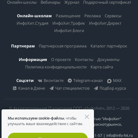
Онлайн-школы
Вебинары
Журнал
Подарочный сертификат
Онлайн-школам
Размещение
Реклама
Сервисы
ИнфоХит.Студия
ИнфоХит.Трафик
ИнфоХит.Директ
ИнфоХит.Блоги
Партнерам
Партнерская программа
Каталог партнёрок
Информация
О проекте
Контакты
Документы
Политика конфиденциальности
Карта сайта
Соцсети
Вконтакте
Telegram-канал
MAX
Канал в Дзене
Чат специалистов
Подбор курса
© Аккредитованная IT-компания ООО «ИнфоХит», 2012 — 2026
Мы используем cookie-файлы
, чтобы
Общество с ограниченной ответственностью "ИнфоХит"
улучшить ваше взаимодействие с сайтом.
624446, Россия, Свердловская область, г. Краснотурьинск,
ул Урожайная, д. 3
ИНН 6617023200 | КПП 661701001 | +7 984 888-51-57 | info@info-hit.ru