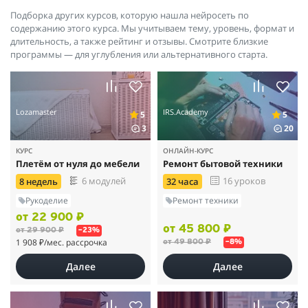
Подборка других курсов, которую нашла нейросеть по
содержанию этого курса. Мы учитываем тему, уровень, формат и
длительность, а также рейтинг и отзывы. Смотрите близкие
программы — для углубления или альтернативного старта.
Lozamaster
IRS.Academy
5
5
3
20
КУРС
ОНЛАЙН-КУРС
Плетём от нуля до мебели
Ремонт бытовой техники
6 модулей
16 уроков
8 недель
32 часа
Рукоделие
Ремонт техники
от 22 900 ₽
от 45 800 ₽
от 29 900 ₽
–23%
1 908 ₽
/мес. рассрочка
от 49 800 ₽
–8%
Далее
Далее