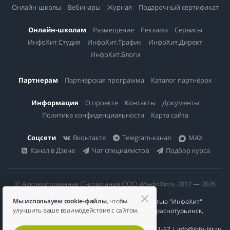
Онлайн-школы
Вебинары
Журнал
Подарочный сертификат
Онлайн-школам
Размещение
Реклама
Сервисы
ИнфоХит.Студия
ИнфоХит.Трафик
ИнфоХит.Директ
ИнфоХит.Блоги
Партнерам
Партнерская программа
Каталог партнёрок
Информация
О проекте
Контакты
Документы
Политика конфиденциальности
Карта сайта
Соцсети
Вконтакте
Telegram-канал
MAX
Канал в Дзене
Чат специалистов
Подбор курса
© Аккредитованная IT-компания ООО «ИнфоХит», 2012 — 2026
Мы используем cookie-файлы
, чтобы
Общество с ограниченной ответственностью "ИнфоХит"
улучшить ваше взаимодействие с сайтом.
624446, Россия, Свердловская область, г. Краснотурьинск,
ул Урожайная, д. 3
ИНН 6617023200 | КПП 661701001 | +7 984 888-51-57 | info@info-hit.ru