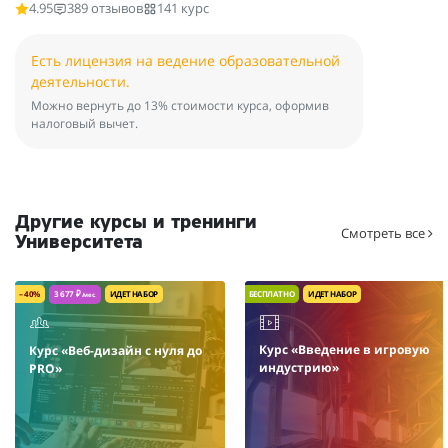
4.95
389 отзывов
141 курс
Есть лицензия на ведение образовательной
деятельности.
Можно вернуть до 13% стоимости курса, оформив
налоговый вычет.
Другие курсы и тренинги
Смотреть все
Университета
– 40%
3 677 ₽
ИДЕТ НАБОР
БЕСПЛАТНО
ИДЕТ НАБОР
/мес.
Курс «Введение в игровую
Курс «Веб-дизайн с нуля до
индустрию»
PRO»