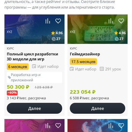
длительность, а также рейтинг и отзывы. Смотрите близкие
программы — для углубления или альтернативного старта.
XYZ
XYZ
4.96
4.96
27
27
КУРС
КУРС
Полный цикл разработки
Геймдизайнер
3D модели для игр
17.5 месяцев
Идет набор
6 месяцев
Идет набор
291 урок
Разработка игр и
приложений
50 300 ₽
125 638 ₽
223 054 ₽
–60%
3 143 ₽
/мес. рассрочка
6 508 ₽
/мес. рассрочка
Далее
Далее