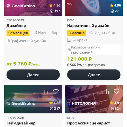
XYZ
4.86
4.96
317
27
ПРОФЕССИЯ
КУРС
Дизайнер
Нарративный дизайн
Идет набор
Идет набор
12 месяцев
3 месяца
24 урока
Графический дизайн
Разработка игр и
приложений
121 000 ₽
от 5 780 ₽
6 566 ₽
/мес. рассрочка
/мес.
Далее
Далее
4.86
4.91
317
324
ПРОФЕССИЯ
КУРС
Геймдизайнер
Профессия сценарист