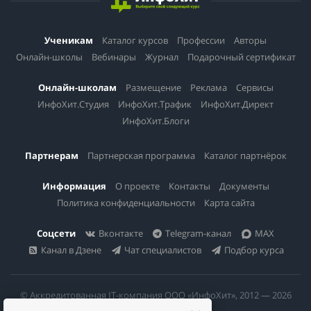
Ученикам
Каталог курсов
Профессии
Авторы
Онлайн-школы
Вебинары
Журнал
Подарочный сертификат
Онлайн-школам
Размещение
Реклама
Сервисы
ИнфоХит.Студия
ИнфоХит.Трафик
ИнфоХит.Директ
ИнфоХит.Блоги
Партнерам
Партнерская программа
Каталог партнёрок
Информация
О проекте
Контакты
Документы
Политика конфиденциальности
Карта сайта
Соцсети
Вконтакте
Telegram-канал
MAX
Канал в Дзене
Чат специалистов
Подбор курса
© Аккредитованная IT-компания ООО «ИнфоХит», 2012 — 2026