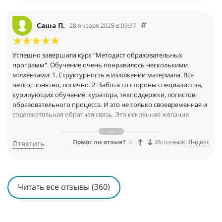
Саша П.
28 января 2025 в 09:37
Успешно завершила курс "Методист образовательных
программ". Обучение очень понравилось несколькими
моментами: 1. Структурность в изложении материала. Все
четко, понятно, логично. 2. Забота со стороны специалистов,
курирующих обучение: куратора, техподдержки, логистов
образовательного процесса. И это не только своевременная и
содержательная обратная связь. Это искреннее желание
помочь решить проблему, эмоциональная поддержка,
ориентированность на потребности студента. Создается
Источник:
Яндекс
Помог ли отзыв?
0
Ответить
ощущение, что у людей особая ценность про это. И это очень
приятно и мотивировало учиться. 3. Отличный баланс
количества информации в уроке и на курсе в целом. Не мало
"вода", не слишком много, "не затопляет". Как раз то, что
нужно и можно спокойно "переварить". 4. Индивидуальный
Читать все отзывы (360)
подход. Я работающая мама двухгодовалого ребенка и в ходе
обучения у меня случались остановки. Не слишком
длительные, но все же. Я очень тревожилась, успею ли