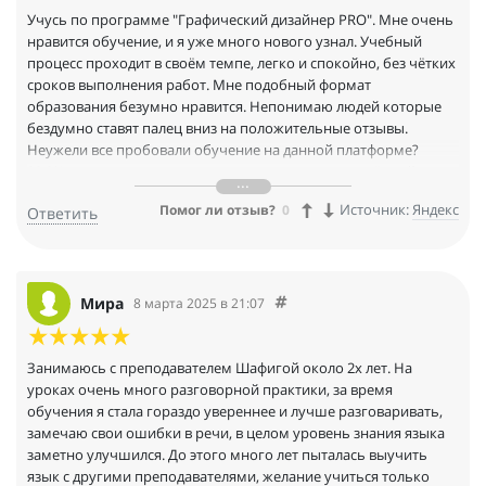
Учусь по программе "Графический дизайнер PRO". Мне очень
нравится обучение, и я уже много нового узнал. Учебный
процесс проходит в своём темпе, легко и спокойно, без чётких
сроков выполнения работ. Мне подобный формат
образования безумно нравится. Непонимаю людей которые
бездумно ставят палец вниз на положительные отзывы.
Неужели все пробовали обучение на данной платформе?
99,9% тех кто ставят диз, просто верят распространённой лжи и
субьективному мнению некоторых людей, которые
Источник:
Яндекс
Помог ли отзыв?
0
Ответить
превратилось в ложный стереотип. И только 0,1% возможно
действительно столкнулся с негативом во время
сотрудничества со Skillbox. Меня всё абсолютно устраивает.
Могу смело советовать.
Мира
8 марта 2025 в 21:07
Занимаюсь с преподавателем Шафигой около 2х лет. На
уроках очень много разговорной практики, за время
обучения я стала гораздо увереннее и лучше разговаривать,
замечаю свои ошибки в речи, в целом уровень знания языка
заметно улучшился. До этого много лет пыталась выучить
язык с другими преподавателями, желание учиться только