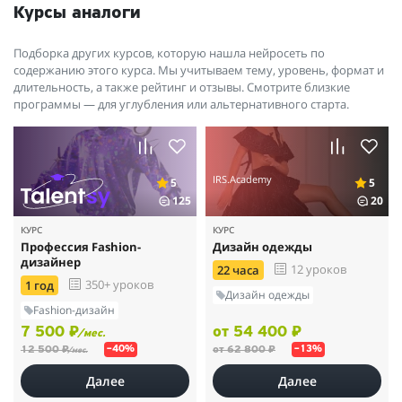
уложиться в сроки, защитить диплом. И это удалось. Более
Курсы аналоги
того, куратор поддержала меня, объяснила, что остановки
случаются, это нормально. Мотивировала двигаться дальше. Я
Подборка других курсов, которую нашла нейросеть по
имею большой опыт онлайн-образования и мне есть, с чем
содержанию этого курса. Мы учитываем тему, уровень, формат и
сравнить. И я уверенно заявляю, что ребята в Skillbox
длительность, а также рейтинг и отзывы. Смотрите близкие
предлагают отличное качество образовательного процесса в
программы — для углубления или альтернативного старта.
сочетании с грамотным его сопровождением. Я искренне
благодарна за это. Чувствуется, что люди любят то, что делают
и заботятся о тех, кто приходит к ним учиться.
IRS.Academy
5
5
125
20
КУРС
КУРС
Профессия Fashion-
Дизайн одежды
дизайнер
12 уроков
22 часа
350+ уроков
1 год
Дизайн одежды
Fashion-дизайн
7 500 ₽
от 54 400 ₽
/мес.
12 500 ₽
от 62 800 ₽
–40%
–13%
/мес.
Далее
Далее