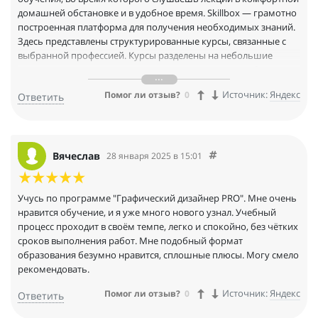
домашней обстановке и в удобное время. Skillbox — грамотно
построенная платформа для получения необходимых знаний.
Здесь представлены структурированные курсы, связанные с
выбранной профессией. Курсы разделены на небольшие
части, после которых следует практическое задание. Это
помогает лучше закрепить пройденный материал и освоить
Источник:
Яндекс
Помог ли отзыв?
0
Ответить
программы, в которых выполняются эти задания. Кураторы
каждый раз внимательно проверяют практические работы.
При возникновении вопроса по теме с готовностью дают
полезные советы и указывают на ошибки. Для детального
изучения предмета рекомендуют специализированные
Вячеслав
28 января 2025 в 15:01
информационные ресурсы. Считаю, что образование в первую
очередь — самообразование. Каждый изучает предмет
настолько, насколько хочет понять, а ребята из Skillbox с
Учусь по программе "Графический дизайнер PRO". Мне очень
ответственностью помогают в этом. Следующий этап - поиск
нравится обучение, и я уже много нового узнал. Учебный
работы. В этом вопросе Skillbox обещает помочь. И после
процесс проходит в своём темпе, легко и спокойно, без чётких
главный экзамен - собеседование с работодателем
сроков выполнения работ. Мне подобный формат
образования безумно нравится, сплошные плюсы. Могу смело
рекомендовать.
Источник:
Яндекс
Помог ли отзыв?
0
Ответить