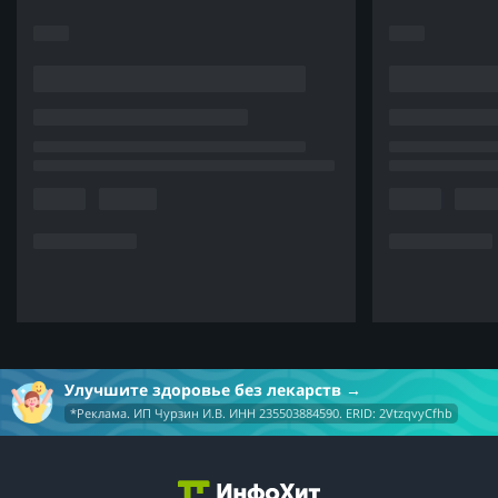
Улучшите здоровье без лекарств
*Реклама. ИП Чурзин И.В. ИНН 235503884590. ERID: 2VtzqvyCfhb