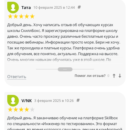
доработать или вовсе заменить, как было в моем случае, за это
большая благодарность онлайн школе скилбокс. Вообще, на
Тата
10 февраля 2025 в 12:44
протяжении всего обучения, попадались отзывчивые
кураторы, были и случаи недопонимания, которые приводили
к дополнительной проверке домашней работы, но это все
Добрый день. Хочу написать отзыв об обучающих курсах
такие мелочи по сравнению с тем, какие лекторы вели курсы.
школы СкиллБокс. Я зарегистрирована на платформе школу
По веб-верстке, ручному тестированию, основы phyton.
давно. Очень часто прохожу различные бесплатные курсы и
Обалденные преподаватели, все детально и четко обьясняют.
посещаю вебинары. Информации просто море. Бери не хочу.
Не бойтесь курса "Инженер по тестированию" все обьясняют
Так же проходила и платные курсы. Платформа очень удобна
для самых "трудных" людей))) освоите профессию, не
для обучения, все понятно, актуально. Поддержка на высоте.
переживайте
Очень многим навыкам обучилась уже в этой школе. По
платным курсам есть скидки, акции, промокоды. Информация
собрана реально для обучения, а не просто для галочки. Буду и
Помог ли отзыв?
0
Ответить
дальше обучаться в этой школе.
V/NK
3 февраля 2025 в 10:26
Добрый день. Я заканчиваю обучение на платформе Skillbox
по специальности «Инженер по тестированию». Это формат
обучения, во время которого слушаешь лекции в комфортной