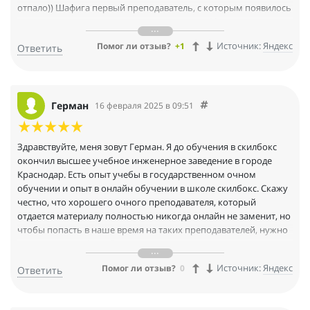
отпало)) Шафига первый преподаватель, с которым появилось
желание заниматься, делать домашку не за 10 минут до
занятия. Я стала запоминать много слов без «зубрежки»,
Источник:
Яндекс
Помог ли отзыв?
+1
Ответить
употребляю новые слова в речи, гораздо легче перевожу
тексты.
Герман
16 февраля 2025 в 09:51
Здравствуйте, меня зовут Герман. Я до обучения в скилбокс
окончил высшее учебное инженерное заведение в городе
Краснодар. Есть опыт учебы в государственном очном
обучении и опыт в онлайн обучении в школе скилбокс. Скажу
честно, что хорошего очного преподавателя, который
отдается материалу полностью никогда онлайн не заменит, но
чтобы попасть в наше время на таких преподавателей, нужно
отучиться года 4, лет 5 и за все это время я встретил всего пару
таких энтузиастов. В отличии от очного образования, онлайн
Источник:
Яндекс
Помог ли отзыв?
0
Ответить
преподавание постоянно берет анализ от отдачи студентов.
Школа может выпустить неудачный курс, например: по SQL и с
помощью комментариев под курсом от студентов, курс могут