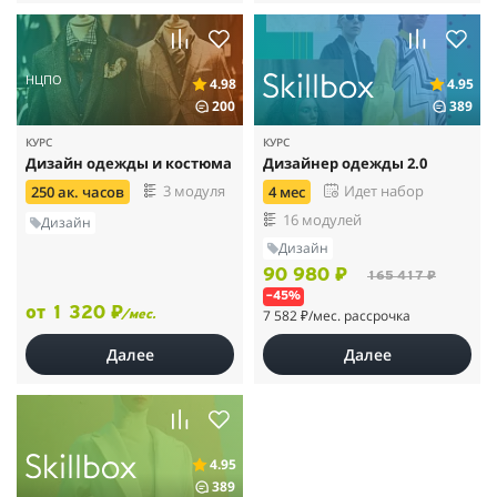
НЦПО
4.98
4.95
200
389
КУРС
КУРС
Дизайн одежды и костюма
Дизайнер одежды 2.0
3 модуля
Идет набор
250 ак. часов
4 мес
16 модулей
Дизайн
Дизайн
90 980 ₽
165 417 ₽
–45%
от 1 320 ₽
7 582 ₽
/мес. рассрочка
/мес.
Далее
Далее
4.95
389