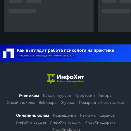
Как выглядит работа психолога на практике
*Реклама. ООО «Психодемия». ИНН 9723032427
Ученикам
Каталог курсов
Профессии
Авторы
Онлайн-школы
Вебинары
Журнал
Подарочный сертификат
Онлайн-школам
Размещение
Реклама
Сервисы
ИнфоХит.Студия
ИнфоХит.Трафик
ИнфоХит.Директ
ИнфоХит.Блоги