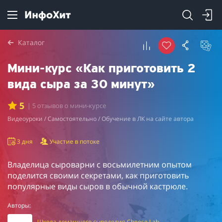
Каталог
Мини-курс «Как приготовить 2
вида сыра за 30 минут»
5
| 5 отзывов о мини-курсе
Видеоуроки / Самостоятельно / Обучение в ЛК на сайте автора
3 дня
Участие в потоке
Владелица сыроварни с восьмилетним опытом
поделится своими секретами, как приготовить
популярные виды сыров в обычной кастрюле.
Авторы:
Школа домашнего сыроделия Cheese Lab