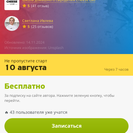
5
(41 отзыв)
Светлана Ивлева
5
(25 отзывов)
Обновлено: 14.11.2024
Источник изображения: Unsplash
Не пропустите старт
10 августа
Через 7 часов
Бесплатно
За подписку на сайте автора. Нажмите зеленую кнопку, чтобы
перейти.
🔥 43 пользователя уже учатся
Записаться