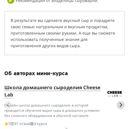
Рекомендации от владелицы сыроварни.
В результате вы сделаете вкусный сыр и порадуете
свою семью натуральным и вкусным продуктом,
приготовленным своими руками. А еще вы сможете
использовать полученные знания для
приготовления других видов сыра.
Об авторах мини-курса
Школа домашнего сыроделия Cheese
С
Lab
Эк
пр
Онлайн-школа домашнего сыроделия, в которой
со
проводится обучение варке сыра в домашних условиях
без сложного оборудования в обычной кастрюле.
5
41 отзыв
4 курса