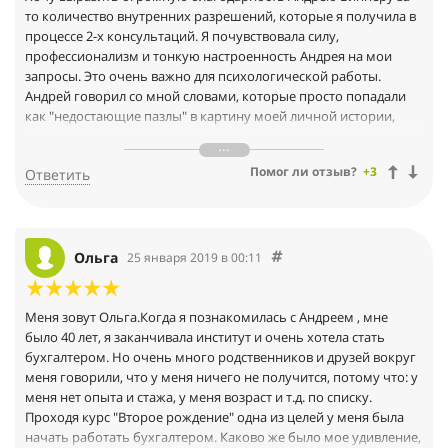
то количество внутренних разрешений, которые я получила в
процессе 2-х консультаций. Я почувствовала силу,
профессионализм и тонкую настроенность Андрея на мои
запросы. Это очень важно для психологической работы.
Андрей говорил со мной словами, которые просто попадали
как "недостающие пазлы" в картину моей личной истории,
которую я долго рисую; и тут инсайт за инсайтом — я наконец-
то смогла по-другому посмотреть на свое произведение и
Помог ли отзыв?
+3
Ответить
увидеть красоту, которая не открывалась мне до сих пор.
Ощущение легкости необыкновенное и это и есть счастье.
Андрей, спасибо Вам огромное! Рада нашей встрече!
Ольга
25 января 2019 в 00:11
Меня зовут Ольга.Когда я познакомилась с Андреем , мне
было 40 лет, я заканчивала институт и очень хотела стать
бухгалтером. Но очень много родственников и друзей вокруг
меня говорили, что у меня ничего не получится, потому что: у
меня нет опыта и стажа, у меня возраст и т.д. по списку.
Проходя курс "Второе рождение" одна из целей у меня была
начать работать бухгалтером. Каково же было мое удивление,