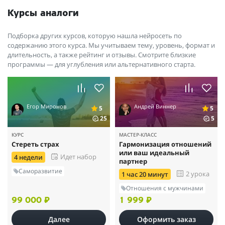
Курсы аналоги
Подборка других курсов, которую нашла нейросеть по
содержанию этого курса. Мы учитываем тему, уровень, формат и
длительность, а также рейтинг и отзывы. Смотрите близкие
программы — для углубления или альтернативного старта.
Егор Миронов
Андрей Виннер
5
5
25
5
КУРС
МАСТЕР-КЛАСС
Стереть страх
Гармонизация отношений
или ваш идеальный
Идет набор
4 недели
партнер
Саморазвитие
2 урока
1 час 20 минут
Отношения с мужчинами
99 000 ₽
1 999 ₽
Далее
Оформить заказ