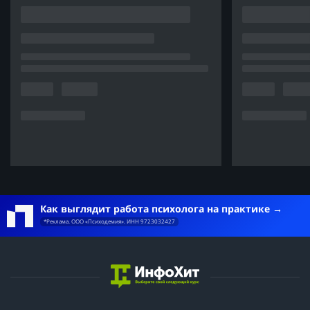
Как выглядит работа психолога на практике
*Реклама. ООО «Психодемия». ИНН 9723032427