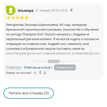
выгодных для меня договоров, которые повлияли на
увеличение дохода. Я получаю супер отклики от клиентов
после мастер класса Андрея " Эффективные продажи".В
Эльмира
21 января 2019 в 16:42
результате прохождения курса "Второе рождение" я взяла
свою жизнь под контроль. Разрешился трехлетний конфликт.
Вера в Бога, которого я знала с детства, увеличилась . Я
Зиятдинова Эльмира Шамильевна, 44 года, менеджер
постоянно готова развиваться, увеличивать свой доход,
британской строительной компании. Знакомство и обучение
реализую свои цели и желания. Я смело смотрю в будущее и
по методу Champion Kurt Teutsch началось с Андреем в
мне хочется жить, любить и процветать! Спасибо Богу, Идеал-
переломный для меня момент. Я не могла ходить и попала на
методу и Андрею Виннеру.
операцию на позвоночник. Андрей смог изменить моё
сознание и в буквальном смысле поставить меня на
ноги.Сегодня достигнут главный результат: я снова бегаю и от
операции не осталось и следа. Хочу поблагодарить Андрея за
тот стержень, который я ощущаю внутри себя! Стержень,
Ответить
Ответов на отзыв 1
который придаёт: мне огромную уверенность в достижение
поставленных целей, силу справляться с любыми проблемами,
Помог ли отзыв?
+5
желание завершать начатые дела, гармонию и главное
здоровье! Низкий поклон и огромное благодарю за Ваш труд и
талант!
Читать все отзывы (5)