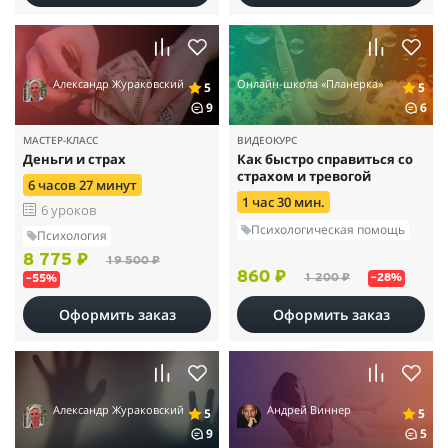
Александр Жураковский
Онлайн-школа «Планерка»
5
5
9
6
МАСТЕР-КЛАСС
ВИДЕОКУРС
Деньги и страх
Как быстро справиться со
страхом и тревогой
6 часов 27 минут
1 час 30 мин.
6 уроков
Психологическая помощь
Психология
8 775 ₽
19 500 ₽
860 ₽
1 200 ₽
–28%
–55%
Оформить заказ
Оформить заказ
Александр Жураковский
Андрей Виннер
5
5
9
5