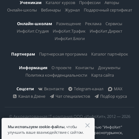
Ученикам
Каталог курсов
Профессии
Авторы
Онлайн-школы
Вебинары
Журнал
Подарочный сертификат
Онлайн-школам
Размещение
Реклама
Сервисы
ИнфоХит.Студия
ИнфоХит.Трафик
ИнфоХит.Директ
ИнфоХит.Блоги
Партнерам
Партнерская программа
Каталог партнёрок
Информация
О проекте
Контакты
Документы
Политика конфиденциальности
Карта сайта
Соцсети
Вконтакте
Telegram-канал
MAX
Канал в Дзене
Чат специалистов
Подбор курса
© Аккредитованная IT-компания ООО «ИнфоХит», 2012 — 2026
Мы используем cookie-файлы
, чтобы
Общество с ограниченной ответственностью "ИнфоХит"
улучшить ваше взаимодействие с сайтом.
624446, Россия, Свердловская область, г. Краснотурьинск,
ул Урожайная, д. 3