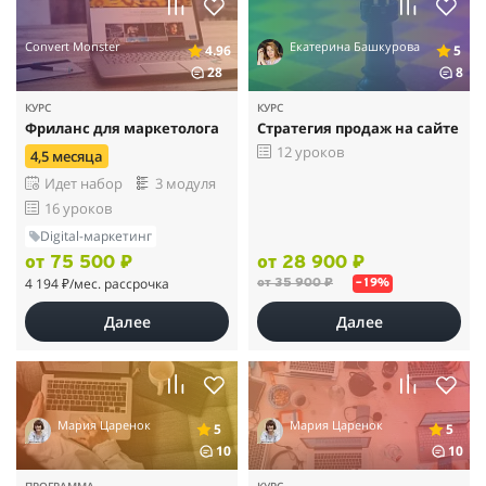
Convert Monster
Екатерина Башкурова
4.96
5
28
8
КУРС
КУРС
Фриланс для маркетолога
Стратегия продаж на сайте
12 уроков
4,5 месяца
Идет набор
3 модуля
16 уроков
Digital-маркетинг
от 75 500 ₽
от 28 900 ₽
4 194 ₽
/мес. рассрочка
от 35 900 ₽
–19%
Далее
Далее
Мария Царенок
Мария Царенок
5
5
10
10
ПРОГРАММА
КУРС