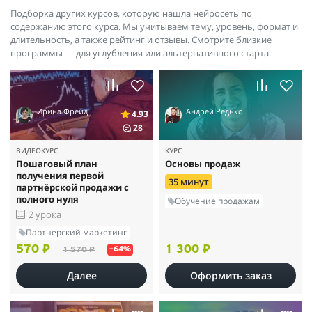
Подборка других курсов, которую нашла нейросеть по
содержанию этого курса. Мы учитываем тему, уровень, формат и
длительность, а также рейтинг и отзывы. Смотрите близкие
программы — для углубления или альтернативного старта.
Ирина Фрейд
Андрей Редько
4.93
28
ВИДЕОКУРС
КУРС
Пошаговый план
Основы продаж
получения первой
35 минут
партнёрской продажи с
полного нуля
Обучение продажам
2 урока
Партнерский маркетинг
570 ₽
1 300 ₽
1 570 ₽
–64%
Далее
Оформить заказ