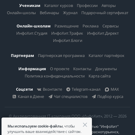
Ученикам
Каталог курсов
Профессии
Авторы
Онлайн-школы
Вебинары
Журнал
Подарочный сертификат
Онлайн-школам
Размещение
Реклама
Сервисы
ИнфоХит.Студия
ИнфоХит.Трафик
ИнфоХит.Директ
ИнфоХит.Блоги
Партнерам
Партнерская программа
Каталог партнёрок
Информация
О проекте
Контакты
Документы
Политика конфиденциальности
Карта сайта
Соцсети
Вконтакте
Telegram-канал
MAX
Канал в Дзене
Чат специалистов
Подбор курса
© Аккредитованная IT-компания ООО «ИнфоХит», 2012 — 2026
Мы используем cookie-файлы
, чтобы
Общество с ограниченной ответственностью "ИнфоХит"
улучшить ваше взаимодействие с сайтом.
624446, Россия, Свердловская область, г. Краснотурьинск,