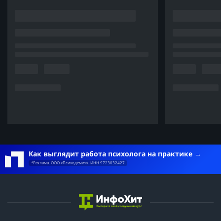
Как выглядит работа психолога на практике
*Реклама. ООО «Психодемия». ИНН 9723032427