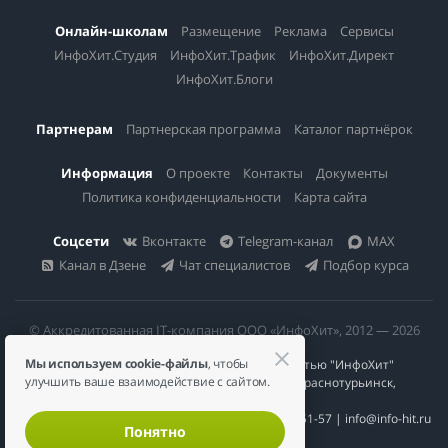
Онлайн-школам
Размещение
Реклама
Сервисы
ИнфоХит.Студия
ИнфоХит.Трафик
ИнфоХит.Директ
ИнфоХит.Блоги
Партнерам
Партнерская программа
Каталог партнёрок
Информация
О проекте
Контакты
Документы
Политика конфиденциальности
Карта сайта
Соцсети
Вконтакте
Telegram-канал
MAX
Канал в Дзене
Чат специалистов
Подбор курса
© Аккредитованная IT-компания ООО «ИнфоХит», 2012 — 2026
Мы используем cookie-файлы
, чтобы
Общество с ограниченной ответственностью "ИнфоХит"
улучшить ваше взаимодействие с сайтом.
624446, Россия, Свердловская область, г. Краснотурьинск,
ул Урожайная, д. 3
ИНН 6617023200 | КПП 661701001 | +7 984 888-51-57 | info@info-hit.ru
Понятно