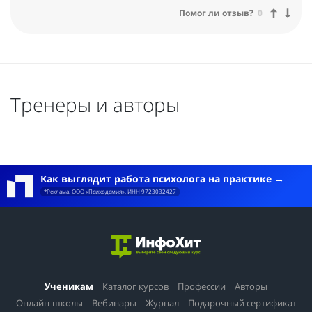
Помог ли отзыв?
0
Тренеры и авторы
Как выглядит работа психолога на практике
*Реклама. ООО «Психодемия». ИНН 9723032427
Ученикам
Каталог курсов
Профессии
Авторы
Онлайн-школы
Вебинары
Журнал
Подарочный сертификат