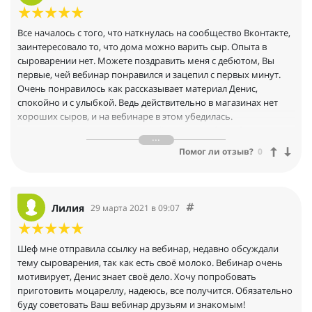
Все началось с того, что наткнулась на сообщество Вконтакте,
заинтересовало то, что дома можно варить сыр. Опыта в
сыроварении нет. Можете поздравить меня с дебютом, Вы
первые, чей вебинар понравился и зацепил с первых минут.
Очень понравилось как рассказывает материал Денис,
спокойно и с улыбкой. Ведь действительно в магазинах нет
хороших сыров, и на вебинаре в этом убедилась.
Хочешь сделать хорошо – сделай сам! Спасибо за большое
количество полезной информации.
Помог ли отзыв?
0
Лилия
29 марта 2021 в 09:07
Шеф мне отправила ссылку на вебинар, недавно обсуждали
тему сыроварения, так как есть своё молоко. Вебинар очень
мотивирует, Денис знает своё дело. Хочу попробовать
приготовить моцареллу, надеюсь, все получится. Обязательно
буду советовать Ваш вебинар друзьям и знакомым!