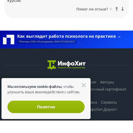
курсов.
Помог ли отзыв?
0
Как выглядит работа психолога на практике
*Реклама. ООО «Психодемия». ИНН 9723032427
Ученикам
Каталог курсов
Профессии
Авторы
Мы используем cookie-файлы
, чтобы
Онлайн-школы
Вебинары
Журнал
Подарочный сертификат
улучшить ваше взаимодействие с сайтом.
Онлайн-школам
Размещение
Реклама
Сервисы
Понятно
ИнфоХит.Студия
ИнфоХит.Трафик
ИнфоХит.Директ
ИнфоХит.Блоги
Партнерам
Партнерская программа
Каталог партнёрок