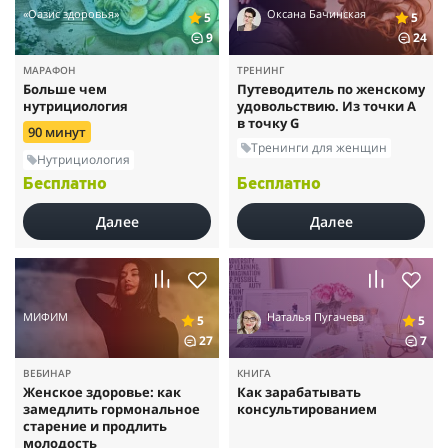
«Оазис здоровья»
Оксана Бачинская
5
5
9
24
МАРАФОН
ТРЕНИНГ
Больше чем
Путеводитель по женскому
нутрициология
удовольствию. Из точки А
в точку G
90 минут
Тренинги для женщин
Нутрициология
Бесплатно
Бесплатно
Далее
Далее
МИФИМ
Наталья Пугачева
5
5
27
7
ВЕБИНАР
КНИГА
Женское здоровье: как
Как зарабатывать
замедлить гормональное
консультированием
старение и продлить
молодость