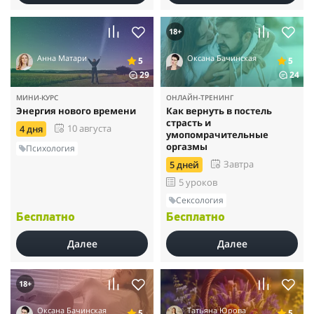
18+
Анна Матари
Оксана Бачинская
5
5
29
24
МИНИ-КУРС
ОНЛАЙН-ТРЕНИНГ
Энергия нового времени
Как вернуть в постель
страсть и
10 августа
4 дня
умопомрачительные
оргазмы
Психология
Завтра
5 дней
5 уроков
Сексология
Бесплатно
Бесплатно
Далее
Далее
18+
Оксана Бачинская
Татьяна Юрова
5
5