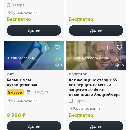
Завтра
Нутрициология
Бесплатно
Бесплатно
Далее
Далее
«Оазис здоровья»
«Школа здорового мозга»
5
5
9
15
КУРС
ВИДЕОУРОК
Больше чем
Как женщине старше 55
нутрициология
лет вернуть память и
защитить себя от
3 модуля
8 часов
деменции и Альцгеймера
Нутрициология
1 урок
Развитие памяти
9 990 ₽
Бесплатно
Далее
Далее