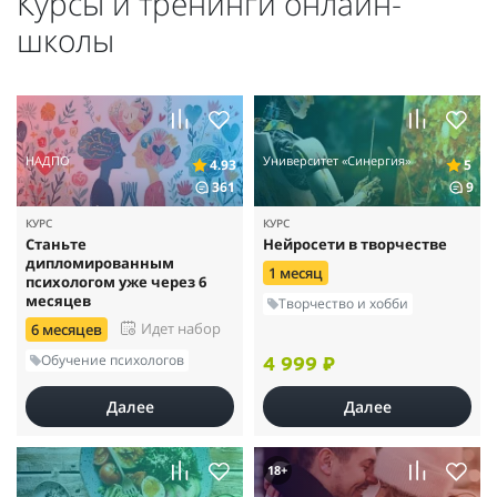
Курсы и тренинги онлайн-
школы
НАДПО
Университет «Синергия»
4.93
5
361
9
КУРС
КУРС
Станьте
Нейросети в творчестве
дипломированным
1 месяц
психологом уже через 6
месяцев
Творчество и хобби
Идет набор
6 месяцев
Обучение психологов
4 999 ₽
Далее
Далее
18+