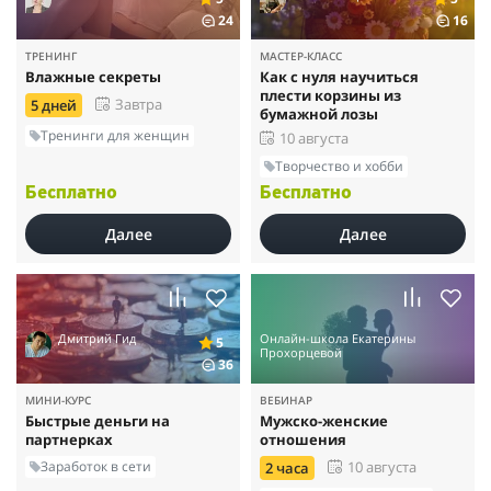
24
16
ТРЕНИНГ
МАСТЕР-КЛАСС
Влажные секреты
Как с нуля научиться
плести корзины из
Завтра
5 дней
бумажной лозы
Тренинги для женщин
10 августа
Творчество и хобби
Бесплатно
Бесплатно
Далее
Далее
Дмитрий Гид
Онлайн-школа Екатерины
5
Прохорцевой
36
МИНИ-КУРС
ВЕБИНАР
Быстрые деньги на
Мужско-женские
партнерках
отношения
Заработок в сети
10 августа
2 часа