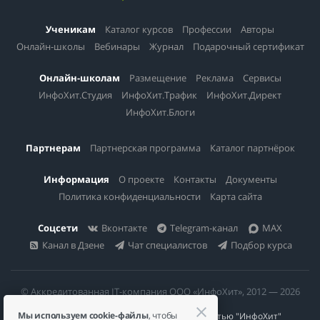
Ученикам
Каталог курсов
Профессии
Авторы
Онлайн-школы
Вебинары
Журнал
Подарочный сертификат
Онлайн-школам
Размещение
Реклама
Сервисы
ИнфоХит.Студия
ИнфоХит.Трафик
ИнфоХит.Директ
ИнфоХит.Блоги
Партнерам
Партнерская программа
Каталог партнёрок
Информация
О проекте
Контакты
Документы
Политика конфиденциальности
Карта сайта
Соцсети
Вконтакте
Telegram-канал
MAX
Канал в Дзене
Чат специалистов
Подбор курса
© Аккредитованная IT-компания ООО «ИнфоХит», 2012 — 2026
Мы используем cookie-файлы
, чтобы
Общество с ограниченной ответственностью "ИнфоХит"