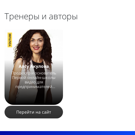
Тренеры и авторы
YOUTUBE
Алсу Акулова
Продюсер и основатель
Первой онлайн-школы
видео для
предпринимателей
YouVloger, продюсер
компании по...
4283
3
Перейти на сайт