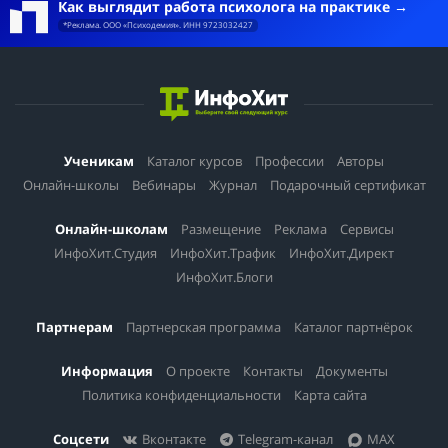
Как выглядит работа психолога на практике
*Реклама. ООО «Психодемия». ИНН 9723032427
Ученикам
Каталог курсов
Профессии
Авторы
Онлайн-школы
Вебинары
Журнал
Подарочный сертификат
Онлайн-школам
Размещение
Реклама
Сервисы
ИнфоХит.Студия
ИнфоХит.Трафик
ИнфоХит.Директ
ИнфоХит.Блоги
Партнерам
Партнерская программа
Каталог партнёрок
Информация
О проекте
Контакты
Документы
Политика конфиденциальности
Карта сайта
Соцсети
Вконтакте
Telegram-канал
MAX