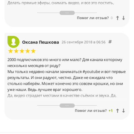
Делать прямые эфиры, снимать видео, и все это постить,
комментировать и применять как инструмент привлечения к
себе или компании, и самое главное продавать..
Помог ли отзыв?
0
Оксана Пешкова
26 сентября 2018 в 06:56
2000 подписчиков это много или мало? Для канала которому
несколько месяцев от роду?
Мы только недавно начали заниматься #youtube и вот первые
результаты. И они радуют, честно. Даже не ожидала что
столько наберём. Может конечно это совсем крошки, но они
уже наши. Ведь лучшее враг хорошего.
Да, видео страдает местами в качестве съёмок и звука. Да,
монтаж прям от новичков. Но мы и не скрываем что учимся. И
учимся у профи. Школа #youvloger уже научила
Помог ли отзыв?
+1
анализировать и думать. Работать с Фотошоп...и мы работаем
и меняемся каждый день. Видим цель и ждём окончания курса
чтобы взорвать наш канал новыми, крутыми видео!
А пока, а пока ждём зайками вечерний вебинар.