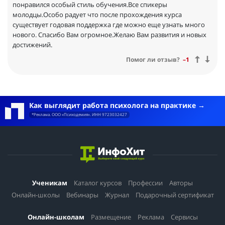
понравился особый стиль обучения.Все спикеры
молодцы.Особо радует что после прохождения курса
существует годовая поддержка где можно еще узнать много
нового. Спасибо Вам огромное.Желаю Вам развития и новых
достижений.
Помог ли отзыв?
–1
Как выглядит работа психолога на практике
*Реклама. ООО «Психодемия». ИНН 9723032427
Ученикам
Каталог курсов
Профессии
Авторы
Онлайн-школы
Вебинары
Журнал
Подарочный сертификат
Онлайн-школам
Размещение
Реклама
Сервисы