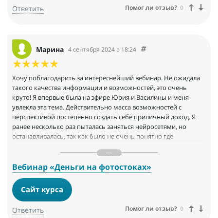
Помог ли отзыв?
0
Ответить
Марина
4 сентября 2024 в 18:24
Хочу поблагодарить за интереснейший вебинар. Не ожидала
такого качества информации и возможностей, это очень
круто! Я впервые была на эфире Юрия и Василины и меня
увлекла эта тема. Действительно масса возможностей с
перспективой постепенно создать себе приличный доход. Я
ранее несколько раз пыталась заняться нейросетями, но
останавливалась, так как было не очень понятно где
применять эти знания. А здесь как раз представлена полная
система от теории до востребованной реализации.Прямо на
Эфире повторила за Юрием процесс создания изображения и
Вебинар «Деньги на фотостоках»
получилось очень здорово. Это действительно просто и очень
интересно. Спасибо!
Сайт курса
Помог ли отзыв?
0
Ответить