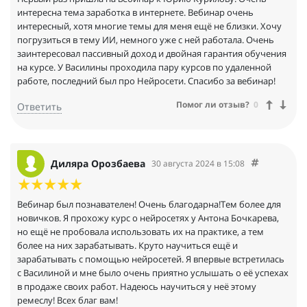
интересна тема заработка в интернете. Вебинар очень
интересный, хотя многие темы для меня ещё не близки. Хочу
погрузиться в тему ИИ, немного уже с ней работала. Очень
заинтересовал пассивный доход и двойная гарантия обучения
на курсе. У Василины проходила пару курсов по удаленной
работе, последний был про Нейросети. Спасибо за вебинар!
Помог ли отзыв?
0
Ответить
Диляра Орозбаева
30 августа 2024 в 15:08
Вебинар был познавателен! Очень благодарна!Тем более для
новичков. Я прохожу курс о нейросетях у Антона Бочкарева,
но ещё не пробовала использовать их на практике, а тем
более на них зарабатывать. Круто научиться ещё и
зарабатывать с помощью нейросетей. Я впервые встретилась
с Василиной и мне было очень приятно услышать о её успехах
в продаже своих работ. Надеюсь научиться у неё этому
ремеслу! Всех благ вам!