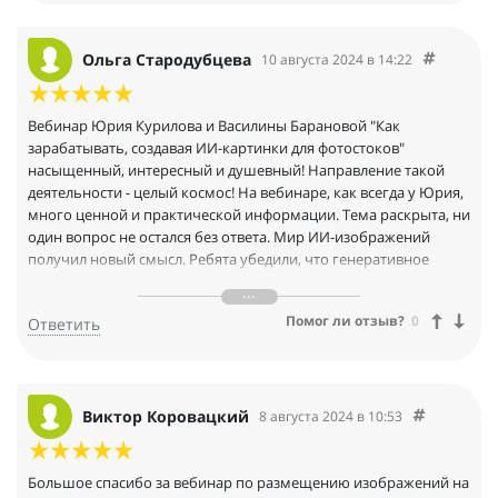
Ольга Стародубцева
10 августа 2024 в 14:22
Вебинар Юрия Курилова и Василины Барановой "Как
зарабатывать, создавая ИИ-картинки для фотостоков"
насыщенный, интересный и душевный! Направление такой
деятельности - целый космос! На вебинаре, как всегда у Юрия,
много ценной и практической информации. Тема раскрыта, ни
один вопрос не остался без ответа. Мир ИИ-изображений
получил новый смысл. Ребята убедили, что генеративное
творчество вполне может являться источником достойного
дохода! И они готовы помочь преодолеть трудности на этом
Помог ли отзыв?
0
Ответить
пути!Огромное спасибо!
Виктор Коровацкий
8 августа 2024 в 10:53
Большое спасибо за вебинар по размещению изображений на