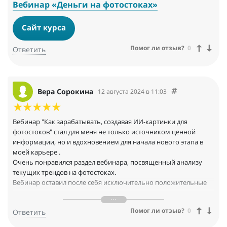
Вебинар «Деньги на фотостоках»
Сайт курса
Помог ли отзыв?
0
Ответить
Вера Сорокина
12 августа 2024 в 11:03
Вебинар "Как зарабатывать, создавая ИИ-картинки для
фотостоков" стал для меня не только источником ценной
информации, но и вдохновением для начала нового этапа в
моей карьере .
Очень понравился раздел вебинара, посвященный анализу
текущих трендов на фотостоках.
Вебинар оставил после себя исключительно положительные
эмоции и уверенность в своих силах.
Этот вебинар является обязательным к просмотру для всех,
Помог ли отзыв?
0
Ответить
кто серьезно рассматривает возможность заработка на
продаже своих фотографий в интернете.