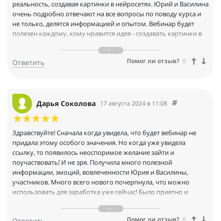
реальность, создавая картинки в нейросетях. Юрий и Василина
очень подробно отвечают на все вопросы по поводу курса и
не только, делятся информацией и опытом. Вебинар будет
полезен каждому, кому нравится идея - создавать картинки в
нейросетях, и кто хочет на этом зарабатывать, не общаясь при
этом с клиентом
Помог ли отзыв?
0
Ответить
Дарья Соколова
17 августа 2024 в 11:08
Здравствуйте! Сначала когда увидела, что будет вебинар не
придала этому особого значения. Но когда уже увидела
ссылку, то появилось неоспоримое желание зайти и
поучаствовать! И не зря. Получила много полезной
информации, эмоций, вовлеченности Юрия и Василины,
участников. Много всего нового почерпнула, что можно
использовать для заработка уже сейчас! Было приятно и
неожиданно получить подарок на розыгрыше, спасибо! Также
благодарю за эфир, это было прекрасно!
Помог ли отзыв?
0
Ответить