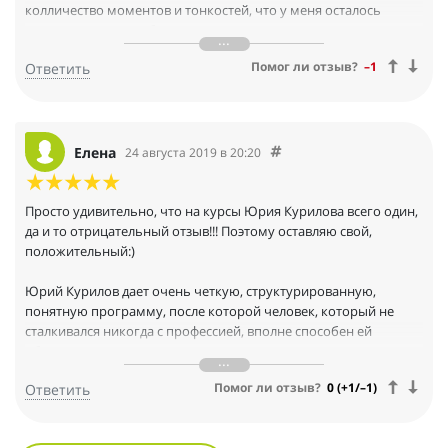
колличество моментов и тонкостей, что у меня осталось
ощущение, что это был не интенсив, а тренинг на пару
недель)) Очень ценно было понять, как выстроить систему так,
Помог ли отзыв?
–1
Ответить
чтобы доход с консультаций стал регулярным. Как всегда,
Юрий помимо знаний также накачал мотивацией и помог
справиться со множеством страхов! Всем, кто действительно
хочет быть специалистом и зарабатывать коучингом и
консультированием, этот интенсив Просто Необходим для
Елена
24 августа 2019 в 20:20
изучения!
Просто удивительно, что на курсы Юрия Курилова всего один,
да и то отрицательный отзыв!!! Поэтому оставляю свой,
положительный:)
Юрий Курилов дает очень четкую, структурированную,
понятную программу, после которой человек, который не
сталкивался никогда с профессией, вполне способен ей
обучиться и начать применять эти знания на практике.
Конечно и самому человеку нужно приложить усилия, чтобы
Помог ли отзыв?
0 (+1/–1)
Ответить
чего-то добиться.
Кроме того, Юрий дает невероятно много полезной