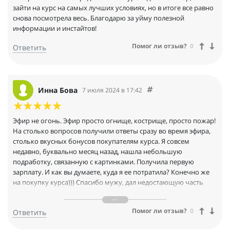
зайти на курс на самых лучших условиях, но в итоге все равно
снова посмотрела весь. Благодарю за уйму полезной
информации и инстайтов!
Помог ли отзыв?
0
Ответить
Инна Бова
7 июля 2024 в 17:42
Эфир не огонь. Эфир просто огнище, кострище, просто пожар!
На столько вопросов получили ответы сразу во время эфира,
столько вкусных бонусов покупателям курса. Я совсем
недавно, буквально месяц назад, нашла небольшую
подработку, связанную с картинками. Получила первую
зарплату. И как вы думаете, куда я ее потратила? Конечно же
на покупку курса))) Спасибо мужу, дал недостающую часть
денежки)) На все эфиры, вебинары Юрия хожу как в школу на
уроки, не пропуская ни одного. Но кажется у меня появилась
Помог ли отзыв?
0
Ответить
еще одна любовь- Василина)) И уже представляю, сколько огня
и вкуснятины они дадут на этом курсе. Два ярких человека