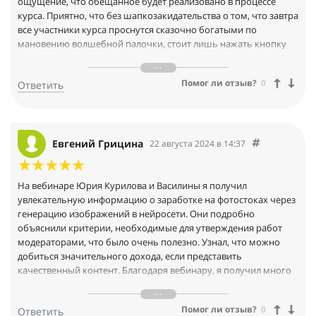
ощущение, что обещанное будет реализовано в процессе
курса. Приятно, что без шапкозакидательства о том, что завтра
все участники курса проснутся сказочно богатыми по
мановению волшебной палочки, стоит лишь нажать кнопку
"оплатить"))
Благодарю за эфир.
Помог ли отзыв?
0
Ответить
Евгений Грицина
22 августа 2024 в 14:37
На вебинаре Юрия Курилова и Василины я получил
увлекательную информацию о заработке на фотостоках через
генерацию изображений в нейросети. Они подробно
объяснили критерии, необходимые для утверждения работ
модераторами, что было очень полезно. Узнал, что можно
добиться значительного дохода, если представить
качественный контент. Благодаря вебинару, я получил много
новых идей и стимул к действию в этой области. Очень
благодарен за ценные знания!
Помог ли отзыв?
0
Ответить