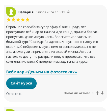
совместно- это будет хардкор, жесть, и невообразимая
вкуснятина. Спасибо за эфир!
Валерия
6 июля 2024 в 13:39
Огромное спасибо за супер эфир. Я очень рада, что
прослушала вебинар от начала и до конца, причем боялась
пропустить даже малую часть. Зарегистрировалась на
большой курс "Стандарт", надеюсь, что успешно смогу его
освоить. С нейросетями уже немного знакомилась, но не
знала, смогу ли я применять их в своей жизни. Авторы
настолько доступно раскрыли новую профессию, что все
сомнения исчезли. С нетерпением жду начала курса.
Вебинар «Деньги на фотостоках»
Сайт курса
Помог ли отзыв?
0
Ответить