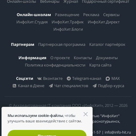
Онлайн-школы
Вебинары
Журнал
Подарочный сертификат
Онлайн-школам
Размещение
Реклама
Сервисы
ИнфоХит.Студия
ИнфоХит.Трафик
ИнфоХит.Директ
ИнфоХит.Блоги
Партнерам
Партнерская программа
Каталог партнёрок
Информация
О проекте
Контакты
Документы
Политика конфиденциальности
Карта сайта
Соцсети
Вконтакте
Telegram-канал
MAX
Канал в Дзене
Чат специалистов
Подбор курса
© Аккредитованная IT-компания ООО «ИнфоХит», 2012 — 2026
Мы используем cookie-файлы
, чтобы
Общество с ограниченной ответственностью "ИнфоХит"
улучшить ваше взаимодействие с сайтом.
624446, Россия, Свердловская область, г. Краснотурьинск,
ул Урожайная, д. 3
ИНН 6617023200 | КПП 661701001 | +7 984 888-51-57 | info@info-hit.ru