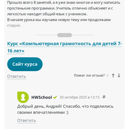
Прошло всего 8 занятий, а я уже знаю многое и могу написать
простенькие программки. Учитель отлично объясняет и с
легкостью находит общий язык с учеником.
В начале урока мы изучаем новую тему или продолжаем
старую.
Когда я что-то не понимаю, то учитель всегда объясняет, что и
как.
В конце урока проверка домашнего задания и выдача нового.
Курс «Компьютерная грамотность для детей 7-
Хорошо то, что занятия индивидуальные т.к. за 1 занятие я
16 лет»
прохожу почти 2 темы. Занятия очень интересные, сейчас я
создаю свой блокнот и учусь работать с файлами. Уже
Сайт курса
сделанные работы: поле чудес, крестики нолики и тд. Я хочу
продолжить заниматься в IT школе «Hello world».
Помог ли отзыв?
0
Ответить
HWSchool
30 октября 2025 в 12:15
Добрый день, Андрей! Спасибо, что поделились
своими впечатлениями :)
Ответить