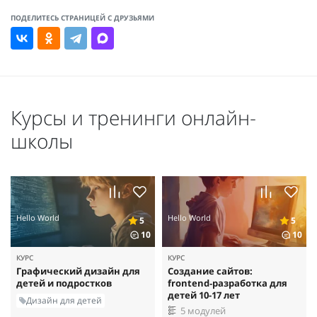
ПОДЕЛИТЕСЬ СТРАНИЦЕЙ С ДРУЗЬЯМИ
Курсы и тренинги онлайн-
школы
Hello World
Hello World
5
5
10
10
КУРС
КУРС
Графический дизайн для
Создание сайтов:
детей и подростков
frontend‑разработка для
детей 10-17 лет
Дизайн для детей
5 модулей