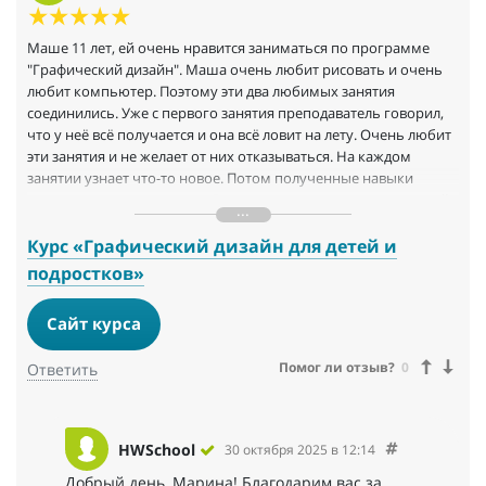
Маше 11 лет, ей очень нравится заниматься по программе
"Графический дизайн". Маша очень любит рисовать и очень
любит компьютер. Поэтому эти два любимых занятия
соединились. Уже с первого занятия преподаватель говорил,
что у неё всё получается и она всё ловит на лету. Очень любит
эти занятия и не желает от них отказываться. На каждом
занятии узнает что-то новое. Потом полученные навыки
использует для рисования. В занятиях виден индивидуальный
подход. Учителя не только дают программу, но и слышат
ребёнка и помогают претворять те идеи, которые у неё
Курс «Графический дизайн для детей и
возникают. Он-лайн формат нравится, очень удобен.
подростков»
Надеемся, мы многому научимся в этой школе.
Сайт курса
Помог ли отзыв?
0
Ответить
HWSchool
30 октября 2025 в 12:14
Добрый день, Марина! Благодарим вас за