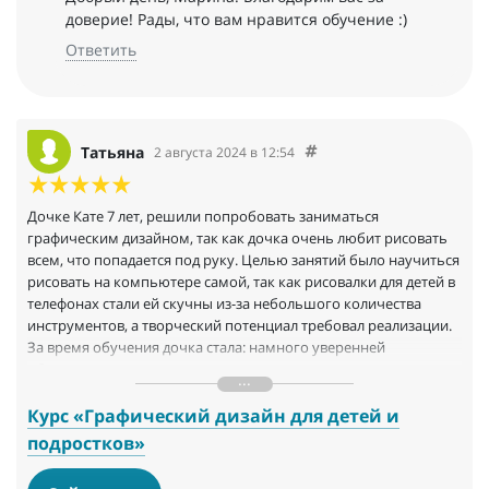
доверие! Рады, что вам нравится обучение :)
Ответить
Татьяна
2 августа 2024 в 12:54
Дочке Кате 7 лет, решили попробовать заниматься
графическим дизайном, так как дочка очень любит рисовать
всем, что попадается под руку. Целью занятий было научиться
рисовать на компьютере самой, так как рисовалки для детей в
телефонах стали ей скучны из-за небольшого количества
инструментов, а творческий потенциал требовал реализации.
За время обучения дочка стала: намного уверенней
обращаться с компьютером; появился интерес к тому, как
рисовать в программе фигма, появилось еще больше желания
творить. Занимаемся почти 2 месяца, за это время дочка
Курс «Графический дизайн для детей и
нарисовала около 10 рисунков в фигме (при том, что раньше
подростков»
ребенок с компьютером вообще не имел соприкосновений).
Нам очень нравится онлайн формат обучения графическому