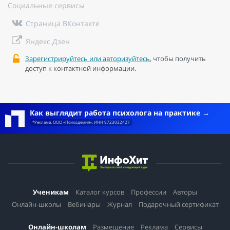
Социальные сервисы
Страница ВКонтакте
Яндекс.Дзен
Зарегистрируйтесь или авторизуйтесь
, чтобы получить
доступ к контактной информации.
Как выглядит работа психолога на практике
*Реклама. ООО «Психодемия». ИНН 9723032427
Ученикам
Каталог курсов
Профессии
Авторы
Онлайн-школы
Вебинары
Журнал
Подарочный сертификат
Онлайн-школам
Размещение
Реклама
Сервисы