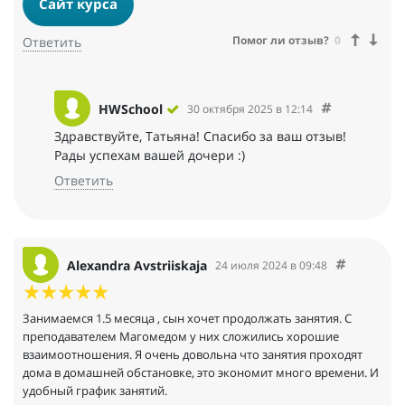
Сайт курса
дизайну по следующим параметрам: заниматься можно в
любом удобном месте; заниматься можно, даже если ты
Помог ли отзыв?
0
Ответить
приболел; занятия можно без потерь переносить; занятия
индивидуальные, поэтому эффективность высокая, я вижу как
дочке нравится педагог, как она с нетерпением ждет
следующее занятие. От обучения и от работы персонала
HWSchool
30 октября 2025 в 12:14
школы впечатления очень приятные и положительные.
Здравствуйте, Татьяна! Спасибо за ваш отзыв!
Администраторы всегда на связи. Был случай, когда у нас
оборвалось Интернет-соединение, администратор сразу
Рады успехам вашей дочери :)
вышел на связь со мной и сообщил о проблеме. Педагог очень
Ответить
милая девушка, всегда выходит в онлайн без задержек.
Администраторы всегда предупреждают о предстоящем уроке.
Все работает отлично! Спасибо большое.
Alexandra Avstriiskaja
24 июля 2024 в 09:48
Занимаемся 1.5 месяца , сын хочет продолжать занятия. С
преподавателем Магомедом у них сложились хорошие
взаимоотношения. Я очень довольна что занятия проходят
дома в домашней обстановке, это экономит много времени. И
удобный график занятий.