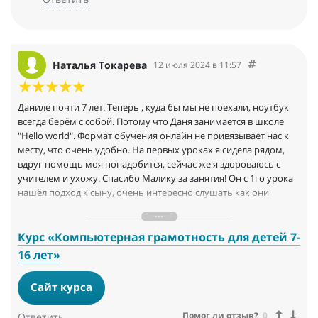
Наталья Токарева
12 июля 2024 в 11:57
Даниле почти 7 лет. Теперь , куда бы мы не поехали, ноутбук
всегда берём с собой. Потому что Даня занимается в школе
"Hello world". Формат обучения онлайн не привязывает нас к
месту, что очень удобно. На первых уроках я сидела рядом,
вдруг помощь моя понадобится, сейчас же я здороваюсь с
учителем и ухожу. Спасибо Малику за занятия! Он с 1го урока
нашёл подход к сыну, очень интересно слушать как они
общаются на равных и нет никакой зажатости между
ребёнком и учителем
Курс «Компьютерная грамотность для детей 7-
16 лет»
Сайт курса
Помог ли отзыв?
0
Ответить