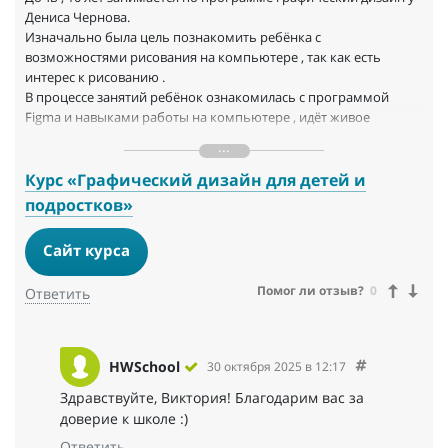
Дениса Чернова.
Изначально была цель познакомить ребёнка с
возможностями рисования на компьютере , так как есть
интерес к рисованию .
В процессе занятий ребёнок ознакомилась с программой
Figma и навыками работы на компьютере , идёт живое
общение с педагогом, который заинтересовывает ребёнка в
процесс обучения.
Занимаемся 1,5 месяца.В результате каждого урока у ребёнка
Курс «Графический дизайн для детей и
получается картинка, настоящий шедевр .
подростков»
Формат онлайн очень удобен. Грамотная организация и
напоминания о каждом уроке .
Сайт курса
Помог ли отзыв?
0
Ответить
HWSchool
30 октября 2025 в 12:17
Здравствуйте, Виктория! Благодарим вас за
доверие к школе :)
Ответить