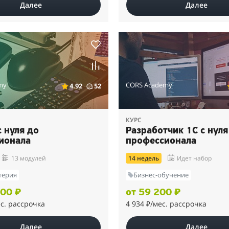
Далее
Далее
my
CORS Academy
4.92
52
КУРС
с нуля до
Разработчик 1С с нуля
ионала
профессионала
13 модулей
14 недель
Идет набор
терия
Бизнес-обучение
700 ₽
от 59 200 ₽
ес. рассрочка
4 934 ₽
/мес. рассрочка
Далее
Далее