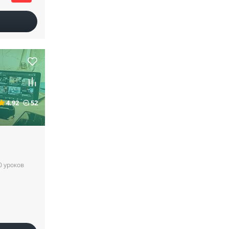
4.92
52
0 уроков