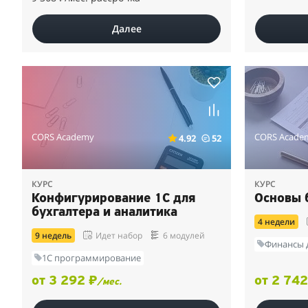
Далее
CORS Academy
CORS Acade
4.92
52
КУРС
КУРС
Конфигурирование 1С для
Основы 
бухгалтера и аналитика
4 недели
9 недель
Идет набор
6 модулей
Финансы 
1С программирование
от 3 292 ₽
от 2 742
/мес.