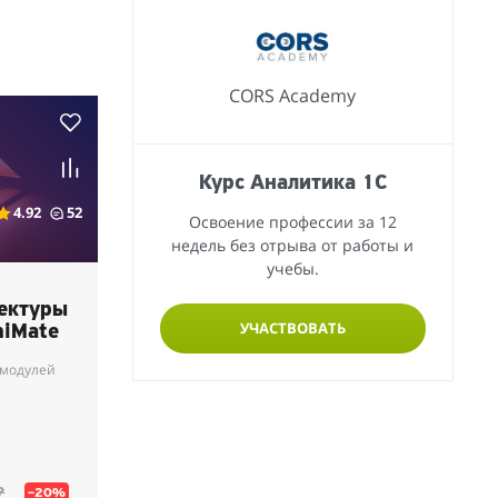
CORS Academy
Курс Аналитика 1С
4.92
52
Освоение профессии за 12
недель без отрыва от работы и
учебы.
ектуры
УЧАСТВОВАТЬ
hiMate
 модулей
₽
–20%