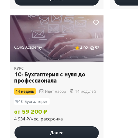
CORS Academy
4.92
52
КУРС
1С: Бухгалтерия с нуля до
профессионала
14 недель
Идет набор
14 модулей
1C:Бухгалтерия
от 59 200 ₽
4 934 ₽
/мес. рассрочка
Далее