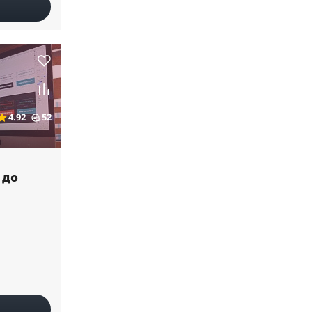
4.92
52
 до