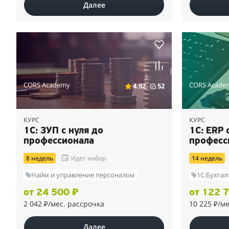
Далее
CORS Academy
CORS Acade
4.92
52
КУРС
КУРС
1С: ЗУП с нуля до
1С: ERP 
профессионала
професс
8 недель
Идет набор
14 недель
Найм и управление персоналом
1C:Бухгал
от 24 500 ₽
от 122 
2 042 ₽
/мес. рассрочка
10 225 ₽
/м
Далее