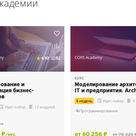
академии
my
CORS Academy
4.92
52
КУРС
ование и
Моделирование архит
ация бизнес-
IT и предприятия. Arc
ов
5 недель
Идет набор
5
Идет набор
12 модулей
Программирование
ие
 ₽
от 60 256 ₽
/мес.
от 75 320 