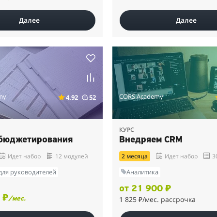
Далее
Далее
my
CORS Academy
4.92
52
КУРС
бюджетирования
Внедряем CRM
Идет набор
12 модулей
2 месяца
Идет набор
3
для руководителей
Аналитика
от 21 900 ₽
 ₽
1 825 ₽
/мес. рассрочка
/мес.