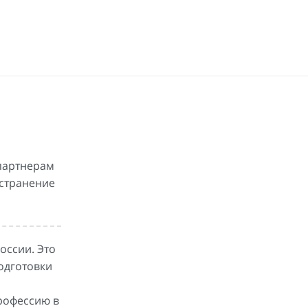
 партнерам
остранение
оссии. Это
одготовки
рофессию в