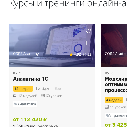
Курсы и тренинги онлайн-
CORS Academy
CORS Acade
4.92
52
КУРС
КУРС
Аналитика 1С
Моделир
оптимиз
12 недель
Идет набор
процесс
12 модулей
60 уроков
4 недели
Аналитика
11 уроков
Управлен
от 112 420 ₽
от 3 425
9 368 ₽
/мес. рассрочка