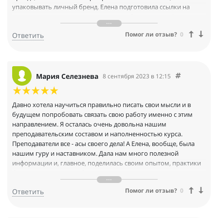
упаковывать личный бренд. Елена подготовила ссылки на
полезными ресурсы, выкладывает необходимую информацию
в группы в телеграмме и после окончания курса.
Помог ли отзыв?
0
Ответить
Преподаватели курса - практики, которые любят профессию.
Спасибо за полезный курс.
Мария Селезнева
8 сентября 2023 в 12:15
Давно хотела научиться правильно писать свои мысли и в
будущем попробовать связать свою работу именно с этим
направлением. Я осталась очень довольна нашим
преподавательским составом и наполненностью курса.
Преподаватели все - асы своего дела! А Елена, вообще, была
нашим гуру и наставником. Дала нам много полезной
информации и, главное, поделилась своим опытом, практики
были построены на работе с реальными клиентами, мы
старались так, как будто это наш заказчик. Благодарна ей за
Помог ли отзыв?
0
Ответить
новые знания и навыки. Прокачались мои скилы. Я без
проблем справилась со всеми домашними заданиями и
итоговым проектом. И окончила курс с максимальным