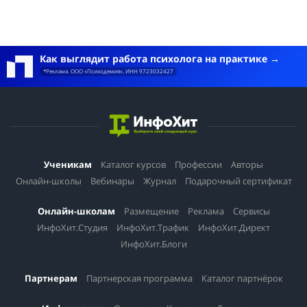
Как выглядит работа психолога на практике
*Реклама. ООО «Психодемия». ИНН 9723032427
Ученикам
Каталог курсов
Профессии
Авторы
Онлайн-школы
Вебинары
Журнал
Подарочный сертификат
Онлайн-школам
Размещение
Реклама
Сервисы
ИнфоХит.Студия
ИнфоХит.Трафик
ИнфоХит.Директ
ИнфоХит.Блоги
Партнерам
Партнерская программа
Каталог партнёрок