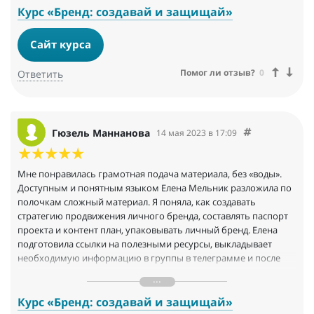
заказчиками. Каждое задание было очень интересное. Как
Курс «Бренд: создавай и защищай»
спикер, вы прекрасно владели информацией и удерживали
внимание публики. В конце курса мы с вами разговаривали
Сайт курса
уже на одном языке. Итоговый проект заставил меня
включить все свои ресурсы, силы, мышление и креатив.
Помог ли отзыв?
0
Ответить
Спасибо за то, что прокачали мой мозг.
Гюзель Маннанова
14 мая 2023 в 17:09
Мне понравилась грамотная подача материала, без «воды».
Доступным и понятным языком Елена Мельник разложила по
полочкам сложный материал. Я поняла, как создавать
стратегию продвижения личного бренда, составлять паспорт
проекта и контент план, упаковывать личный бренд. Елена
подготовила ссылки на полезными ресурсы, выкладывает
необходимую информацию в группы в телеграмме и после
окончания курса. Преподаватели курса - практики, которые
любят профессию. Спасибо за полезный курс.
Курс «Бренд: создавай и защищай»