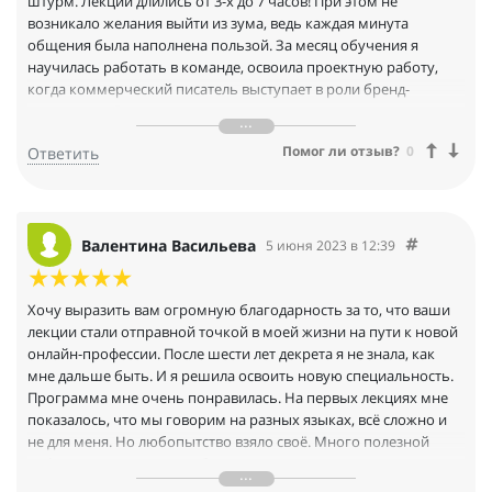
штурм. Лекции длились от 3-х до 7 часов! При этом не
возникало желания выйти из зума, ведь каждая минута
общения была наполнена пользой. За месяц обучения я
научилась работать в команде, освоила проектную работу,
когда коммерческий писатель выступает в роли бренд-
менеджера. Я научилась делать креативы для всех видов
рекламы. Я получила основы SEO продвижения, инсайты по
Помог ли отзыв?
0
Ответить
созданию оригинальных текстов, по поиску и проверке
источников информации. Главное: я познакомилась с крутыми
специалистами, которые предложили мне дальнейшее
сотрудничество. Считаю, что намеченные цели достигнуты.
Пора брать новые вершины.
Валентина Васильева
5 июня 2023 в 12:39
Хочу выразить вам огромную благодарность за то, что ваши
лекции стали отправной точкой в моей жизни на пути к новой
онлайн-профессии. После шести лет декрета я не знала, как
мне дальше быть. И я решила освоить новую специальность.
Программа мне очень понравилась. На первых лекциях мне
показалось, что мы говорим на разных языках, всё сложно и
не для меня. Но любопытство взяло своё. Много полезной
информации о создании брендов, маркетинге в социальных
сетях. Я узнала, что такое бриф, ТЗ, где искать и как работать с