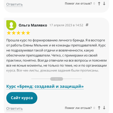
Помог ли отзыв?
0
Ответить
Ольга Малявко
17 апреля 2023 в 14:52
Прошла курс по формированию личного бренда. Я в восторге
от работы Елены Мельник и ее команды преподавателей. Курс
не подразумевал такой отдачи и вовлеченности, какую
обеспечили преподаватели. Четко, с примерами из своей
практики, понятно. Всегда отвечали на все вопросы и поясняли
все не ясные моменты, не только по теме, но и по организации
курса. Все чек-листы, домашние задания были прописаны.
Собран материал в отдельном файле чата, все компактно и
понятно, для облегчения жизни слушателям)) Презентации и
видео к каждому уроку можно было пересмотреть и задать
Курс «Бренд: создавай и защищай»
вопросы, на которые преподаватели всегда старались
ответить в чате или на обучающей платформе. Большая
Сайт курса
благодарность Елене и всему составу преподавателей и
кураторов за организацию и проведения курса на таком
Помог ли отзыв?
0
Ответить
уровне.