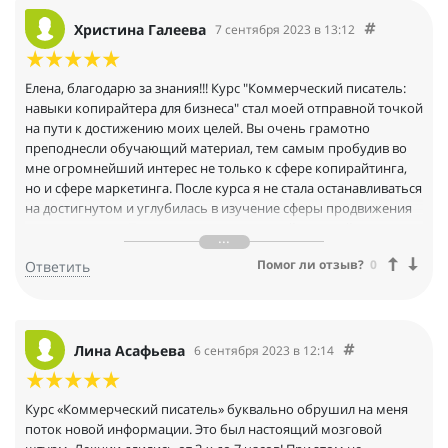
баллом. Круто! Спасибо большое!Давно хотела научиться
правильно писать свои мысли и в будущем попробовать
Христина Галеева
7 сентября 2023 в 13:12
связать свою работу именно с этим направлением. Я осталась
очень довольна нашим преподавательским составом и
наполненностью курса. Преподаватели все - асы своего дела! А
Елена, благодарю за знания!!! Курс "Коммерческий писатель:
Елена, вообще, была нашим гуру и наставником. Дала нам
навыки копирайтера для бизнеса" стал моей отправной точкой
много полезной информации и, главное, поделилась своим
на пути к достижению моих целей. Вы очень грамотно
опытом, практики были построены на работе с реальными
преподнесли обучающий материал, тем самым пробудив во
клиентами, мы старались так, как будто это наш заказчик.
мне огромнейший интерес не только к сфере копирайтинга,
Благодарна ей за новые знания и навыки. Прокачались мои
но и сфере маркетинга. После курса я не стала останавливаться
скилы. Я без проблем справилась со всеми домашними
на достигнутом и углубилась в изучение сферы продвижения
заданиями и итоговым проектом. И окончила курс с
товаров и услуг. Теперь я не только крутой копирайтер, но и
максимальным баллом. Круто! Спасибо большое!
перспективный интернет-маркетолог. Спасибо! Вы расширили
Помог ли отзыв?
0
Ответить
горизонты моих возможностей!
Лина Асафьева
6 сентября 2023 в 12:14
Курс «Коммерческий писатель» буквально обрушил на меня
поток новой информации. Это был настоящий мозговой