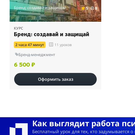
Бренд: создавай и защищай
5
8
КУРС
Бренд: создавай и защищай
2 часа 47 минут
11 уроков
Бренд-менеджмент
6 500 ₽
Оформить заказ
Как выглядит работа пс
Бесплатный урок для тех, кто задумывается о