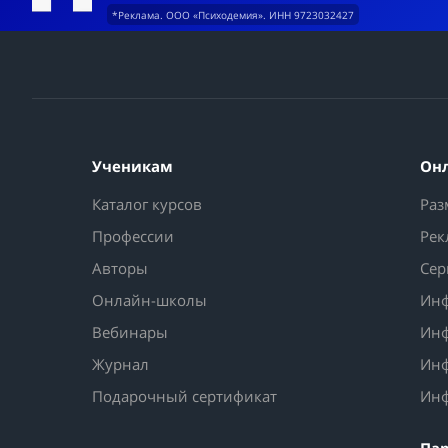
*Реклама. ООО «Психодемия». ИНН 9723032427
Ученикам
Он
Каталог курсов
Раз
Профессии
Рек
Авторы
Сер
Онлайн-школы
Инф
Вебинары
Инф
Журнал
Инф
Подарочный сертификат
Инф
Па