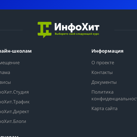
лайн-школам
Информация
мещение
О проекте
лама
Контакты
висы
Документы
оХит.Студия
Политика
конфиденциальнос
оХит.Трафик
Карта сайта
оХит.Директ
оХит.Блоги
ртнерам