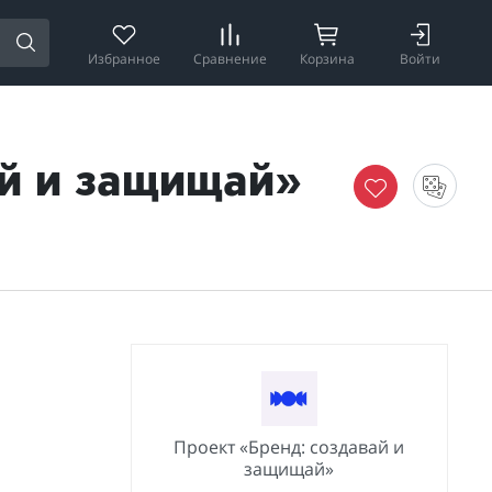
Избранное
Сравнение
Корзина
Войти
ай и защищай»
Проект «Бренд: создавай и
защищай»