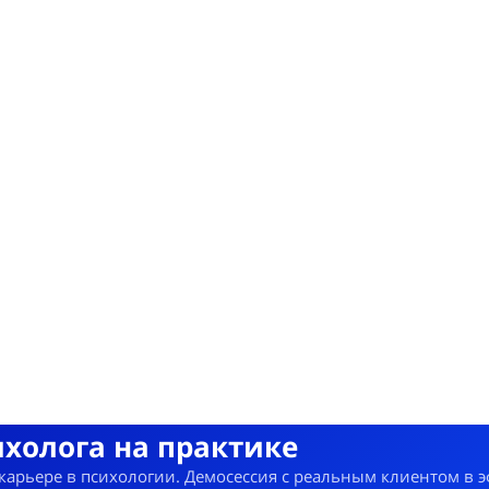
ихолога на практике
 карьере в психологии. Демосессия с реальным клиентом в 