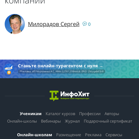
компании
Милорадов Сергей
0
Станьте онлайн-турагентом с нуля
*Реклама. ИП Морозенко А.С. ИНН 027612084468. ERID: 2Vtzqxb6Sh8
Ученикам
Каталог курсов
Профессии
Авторы
Онлайн-школы
Вебинары
Журнал
Подарочный сертификат
Онлайн-школам
Размещение
Реклама
Сервисы