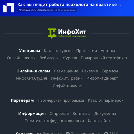
Как выглядит работа психолога на практике
*Реклама. ООО «Психодемия». ИНН 9723032427
Ученикам
Каталог курсов
Профессии
Авторы
Онлайн-школы
Вебинары
Журнал
Подарочный сертификат
Онлайн-школам
Размещение
Реклама
Сервисы
ИнфоХит.Студия
ИнфоХит.Трафик
ИнфоХит.Директ
ИнфоХит.Блоги
Партнерам
Партнерская программа
Каталог партнёрок
Информация
О проекте
Контакты
Документы
Политика конфиденциальности
Карта сайта
Соцсети
Вконтакте
Telegram-канал
MAX