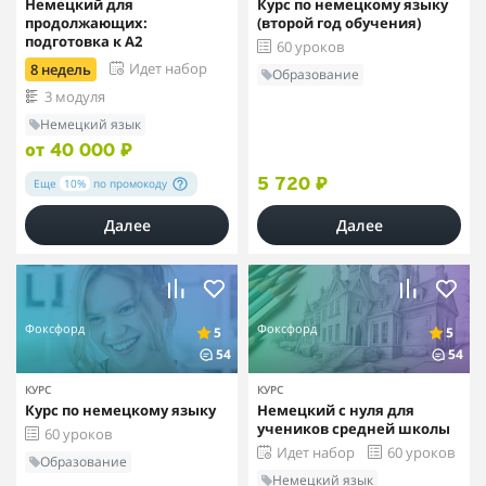
Немецкий для
Курс по немецкому языку
продолжающих:
(второй год обучения)
подготовка к A2
60 уроков
Идет набор
8 недель
Образование
3 модуля
Немецкий язык
от 40 000 ₽
Еще
10%
по промокоду
5 720 ₽
Далее
Далее
Фоксфорд
Фоксфорд
5
5
54
54
КУРС
КУРС
Курс по немецкому языку
Немецкий с нуля для
учеников средней школы
60 уроков
Идет набор
60 уроков
Образование
Немецкий язык