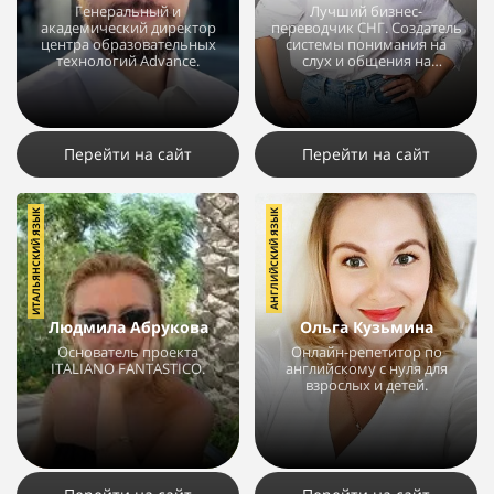
Генеральный и
Лучший бизнес-
академический директор
переводчик СНГ. Создатель
центра образовательных
системы понимания на
технологий Advance.
слух и общения на
английском.
5075
23
22
6937
3
3
Перейти на сайт
Перейти на сайт
ИТАЛЬЯНСКИЙ ЯЗЫК
АНГЛИЙСКИЙ ЯЗЫК
Людмила Абрукова
Ольга Кузьмина
Основатель проекта
Онлайн-репетитор по
ITALIANO FANTASTICO.
английскому с нуля для
взрослых и детей.
5375
23
4
5026
6
6