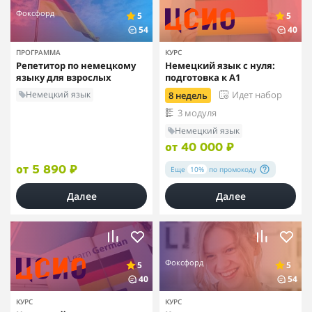
Фоксфорд
5
5
54
40
ПРОГРАММА
КУРС
Репетитор по немецкому
Немецкий язык с нуля:
языку для взрослых
подготовка к A1
Немецкий язык
Идет набор
8 недель
3 модуля
Немецкий язык
от 40 000 ₽
Еще
10%
по промокоду
от 5 890 ₽
Далее
Далее
Фоксфорд
5
5
40
54
КУРС
КУРС