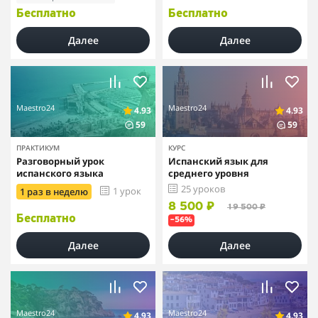
Бесплатно
Бесплатно
Далее
Далее
Maestro24
Maestro24
4.93
4.93
59
59
ПРАКТИКУМ
КУРС
Разговорный урок
Испанский язык для
испанского языка
среднего уровня
25 уроков
1 урок
1 раз в неделю
8 500 ₽
19 500 ₽
Бесплатно
–56%
Далее
Далее
Maestro24
Maestro24
4.93
4.93