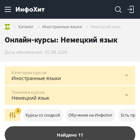
Каталог
Иностранные языки
Немецкий язык
Онлайн-курсы: Немецкий язык
Дата обновления: 05.08.2026
Категория курсов
Иностранные языки
Тематика курсов
Немецкий язык
2
Курсы со скидкой
Обучение на ИнфоХит
Есть про
Найдено 11