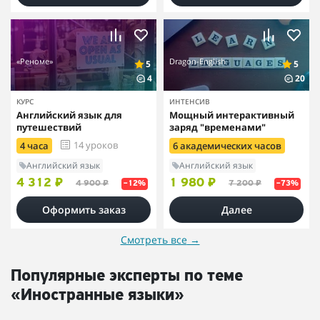
«Реноме»
Dragon-English
5
5
4
20
КУРС
ИНТЕНСИВ
Английский язык для
Мощный интерактивный
путешествий
заряд "временами"
14 уроков
4 часа
6 академических часов
Английский язык
Английский язык
4 312 ₽
1 980 ₽
4 900 ₽
7 200 ₽
–12%
–73%
Оформить заказ
Далее
Смотреть все
→
Популярные эксперты по теме
«Иностранные языки»