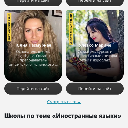
Перейти на сайт
Перейти на сайт
АНГЛИЙСКИЙ ЯЗЫК
ИНОСТРАННЫЕ ЯЗЫКИ
Юлия Пасмурная
Улезко Марине
Основатель школы
Создатель курсов и
EnglishJulia. Онлайн-
интерактивных книг для
преподаватель
детей и взрослых.
английского, испанского и
итальянского языков.
3293
1
4032
3
1
Перейти на сайт
Перейти на сайт
Смотреть всех
→
Школы по теме «Иностранные языки»