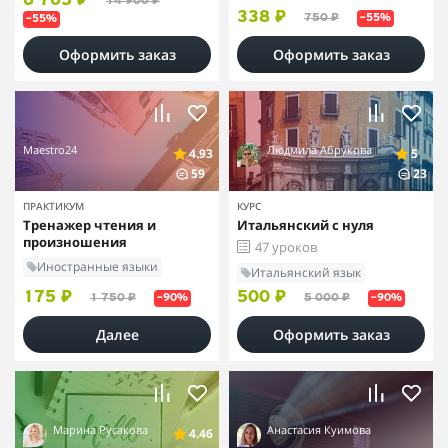
6 705 ₽
14 900 ₽
338 ₽
750 ₽
–55%
–55%
Оформить заказ
Оформить заказ
Maestro24
Людмила Абрукова
4.93
5
59
23
ПРАКТИКУМ
КУРС
Тренажер чтения и
Итальянский с нуля
произношения
47 уроков
Иностранные языки
Итальянский язык
175 ₽
500 ₽
1 750 ₽
5 000 ₽
–90%
–90%
Далее
Оформить заказ
Марина Русакова
Анастасия Куимова
4.46