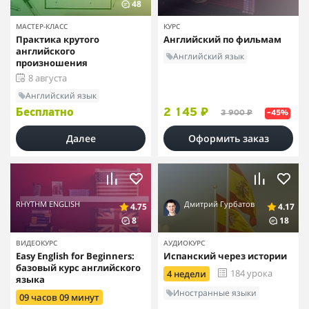
48
МАСТЕР-КЛАСС
КУРС
Практика крутого
Английский по фильмам
английского
Английский язык
произношения
8 августа
Английский язык
Бесплатно
2 145 ₽
3 900 ₽
–45%
Далее
Оформить заказ
RHYTHM ENGLISH
Дмитрий Гурбатов
4.75
4.17
8
18
ВИДЕОКУРС
АУДИОКУРС
Easy English for Beginners:
Испанский через истории
базовый курс английского
184 урока
4 недели
языка
Иностранные языки
09 часов 09 минут