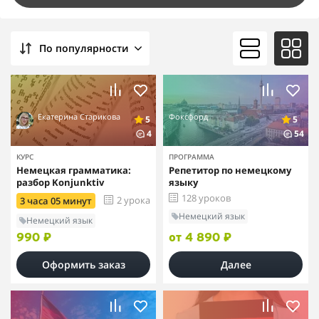
По популярности
Екатерина Старикова
Фоксфорд
5
5
4
54
КУРС
ПРОГРАММА
Немецкая грамматика:
Репетитор по немецкому
разбор Konjunktiv
языку
128 уроков
2 урока
3 часа 05 минут
Немецкий язык
Немецкий язык
990 ₽
от 4 890 ₽
Оформить заказ
Далее