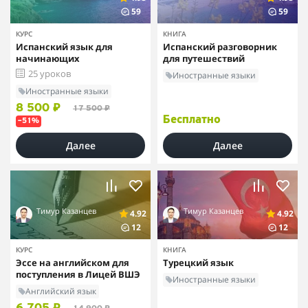
59
59
КУРС
КНИГА
Испанский язык для
Испанский разговорник
начинающих
для путешествий
25 уроков
Иностранные языки
Иностранные языки
8 500 ₽
17 500 ₽
Бесплатно
–51%
Далее
Далее
Тимур Казанцев
Тимур Казанцев
4.92
4.92
12
12
КУРС
КНИГА
Эссе на английском для
Турецкий язык
поступления в Лицей ВШЭ
Иностранные языки
Английский язык