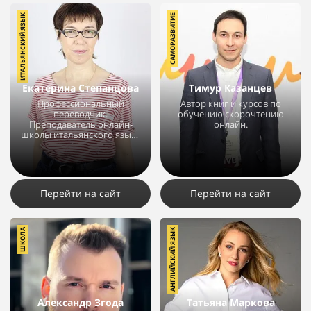
ИТАЛЬЯНСКИЙ ЯЗЫК
САМОРАЗВИТИЕ
Екатерина Степанцова
Тимур Казанцев
Профессиональный
Автор книг и курсов по
переводчик.
обучению скорочтению
Преподаватель онлайн-
онлайн.
школы итальянского языка
Magnitalia.
11416
12
6
5024
3
2
Перейти на сайт
Перейти на сайт
ШКОЛА
АНГЛИЙСКИЙ ЯЗЫК
Александр Згода
Татьяна Маркова