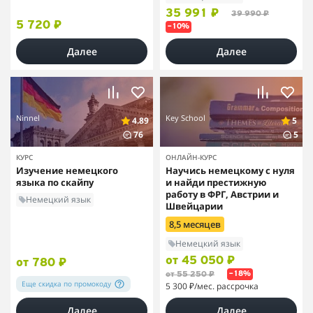
35 991 ₽
39 990 ₽
5 720 ₽
–10%
Далее
Далее
Ninnel
Key School
4.89
5
76
5
КУРС
ОНЛАЙН-КУРС
Изучение немецкого
Научись немецкому с нуля
языка по скайпу
и найди престижную
работу в ФРГ, Австрии и
Немецкий язык
Швейцарии
8,5 месяцев
Немецкий язык
от 45 050 ₽
от 780 ₽
от 55 250 ₽
–18%
Еще
скидка
по промокоду
5 300 ₽
/мес. рассрочка
Далее
Далее