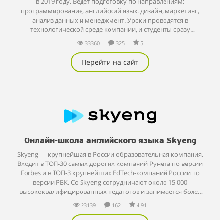
в 2019 году. Ведет подготовку по направлениям:
программирование, английский язык, дизайн, маркетинг,
анализ данных и менеджмент. Уроки проводятся в
технологической среде компании, и студенты сразу
применяют новые знания на практике.
33360
325
5
Перейти на сайт
Онлайн-школа английского языка Skyeng
Skyeng — крупнейшая в России образовательная компания.
Входит в ТОП-30 самых дорогих компаний Рунета по версии
Forbes и в ТОП-3 крупнейших EdTech-компаний России по
версии РБК. Со Skyeng сотрудничают около 15 000
высококвалифицированных педагогов и занимается более
150 000 учеников. Обучение в школе проходит на
23139
162
4.91
собственной образовательной платформе, которая
интегрирована с личным словарем и мобильным