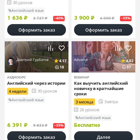
30 уроков
Английский язык
1 636 ₽
3 900 ₽
2 727 ₽
6 000 ₽
–40%
–35%
Оформить заказ
Оформить заказ
Дмитрий Гурбатов
Advance
4.17
4.82
18
97
АУДИОКУРС
ВЕБИНАР
Английский через истории
Как выучить английский
новичку в кратчайшие
30 уроков
4 недели
сроки
Английский язык
Завтра
3 месяца
26 уроков
Английский язык
6 391 ₽
Бесплатно
9 833 ₽
–35%
Оформить заказ
Далее