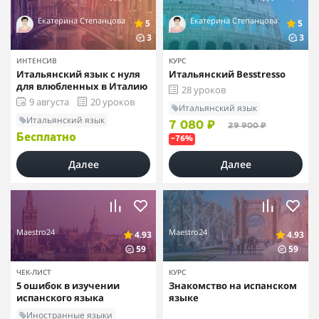
Екатерина Степанцова
Екатерина Степанцова
5
5
3
3
ИНТЕНСИВ
КУРС
Итальянский язык с нуля
Итальянский Besstresso
для влюбленных в Италию
28 уроков
9 августа
20 уроков
Итальянский язык
Итальянский язык
7 080 ₽
29 900 ₽
Бесплатно
–76%
Далее
Далее
Maestro24
Maestro24
4.93
4.93
59
59
ЧЕК-ЛИСТ
КУРС
5 ошибок в изучении
Знакомство на испанском
испанского языка
языке
Иностранные языки