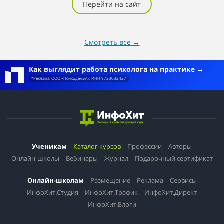
Перейти на сайт
приложением.
Смотреть все
→
Как выглядит работа психолога на практике
*Реклама. ООО «Психодемия». ИНН 9723032427
Ученикам
Каталог курсов
Профессии
Авторы
Онлайн-школы
Вебинары
Журнал
Подарочный сертификат
Онлайн-школам
Размещение
Реклама
Сервисы
ИнфоХит.Студия
ИнфоХит.Трафик
ИнфоХит.Директ
ИнфоХит.Блоги