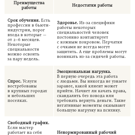
Преимущества
Недостатки работы
работы
Срок обучения.
Есть
Здоровье.
Из-за специфики
профессии в бьюти-
работы некоторых
индустрии, порог
специальностей человек
входа в которые —
постоянно контактирует
от
2–6 месяцев.
с кожным покровом. Перчатки
Некоторые
с очками не всегда могут
специальности
защитить. А еще проблемы могут
можно освоить
возникать из-за сидячей работы.
за пару недель.
Эмоциональная нагрузка.
В первую очередь эта работа
Спрос.
Услуги
с людьми. Вы никогда не узнаете
востребованы
заранее, какой клиент может
в крупных городах
прийти. Начнет ли качать права,
и небольших
скандалить без повода или
поселках.
требовать вернуть деньги. Такие
негативные моменты оказывают
большую нагрузку на психику.
Свободный график.
Если мастер
работает на себя
Ненормированный рабочий