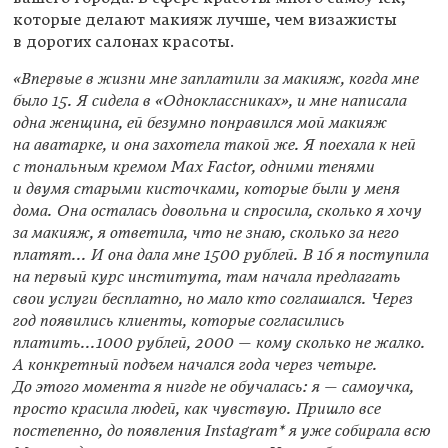
которые делают макияж лучше, чем визажисты
в дорогих салонах красоты.
«Впервые в жизни мне заплатили за макияж, когда мне
было 15. Я сидела в «Одноклассниках», и мне написала
одна женщина, ей безумно понравился мой макияж
на аватарке, и она захотела такой же. Я поехала к ней
с тональным кремом Max Factor, одними тенями
и двумя старыми кисточками, которые были у меня
дома. Она осталась довольна и спросила, сколько я хочу
за макияж, я ответила, что не знаю, сколько за него
платят... И она дала мне 1500 рублей. В 16 я поступила
на первый курс института, там начала предлагать
свои услуги бесплатно, но мало кто соглашался. Через
год появились клиенты, которые согласились
платить...1000 рублей, 2000 — кому сколько не жалко.
А конкретный подъем начался года через четыре.
До этого момента я нигде не обучалась: я — самоучка,
просто красила людей, как чувствую. Пришло все
постепенно, до появления Instagram* я уже собирала всю