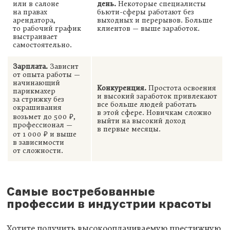
или в салоне
день.
Некоторые специалисты
на правах
бьюти-сферы работают без
арендатора,
выходных и перерывов. Больше
то рабочий график
клиентов — выше заработок.
выстраивает
самостоятельно.
Зарплата.
Зависит
от опыта работы —
начинающий
Конкуренция.
Простота освоения
парикмахер
и высокий заработок привлекают
за стрижку без
все больше людей работать
окрашивания
в этой сфере. Новичкам сложно
возьмет до 500 ₽,
выйти на высокий доход
профессионал —
в первые месяцы.
от 1 000 ₽ и выше
в зависимости
от сложности.
Самые востребованные
профессии в индустрии красоты
Хотите получить высокооплачиваемую престижную