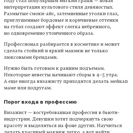
году стал популярным мягкий гранж — новая
интерпретация культового стиля девяностых.
Размытые смоки-айс, затемненные уголки глаз,
приглушенные бордовые и коричневые оттенки
на губах создают эффект слегка небрежного,
но одновременно утонченного образа.
Профессионал разбирается в косметике и может
сделать стойкий и яркий макияж не только
люксовыми брендами.
Нужно быть готовым к ранним подъемам.
Некоторые невесты начинают сборы в
4–5 утра.
А еще иногда визажисту приходится делать мейкап
маме или подругам.
Порог входа в профессию
Визажист — востребованная профессия в бьюти-
индустрии. Девушки хотят подчеркнуть свою
красоту и выделиться на фоне других. Научиться
делать красивый макияж легко, а вот найти