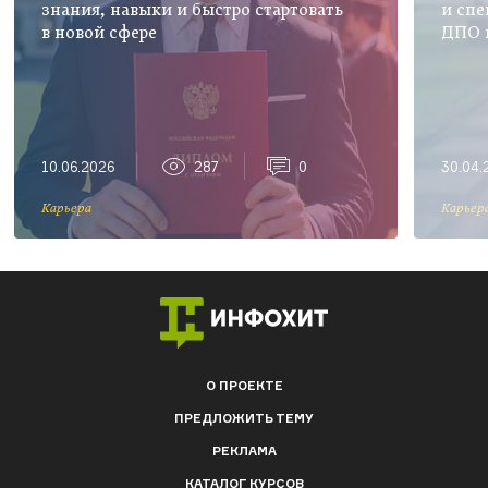
знания, навыки и быстро стартовать
и спе
в новой сфере
ДПО 
и ден
10.06.2026
287
0
30.04.
Карьера
Карьер
О ПРОЕКТЕ
ПРЕДЛОЖИТЬ ТЕМУ
РЕКЛАМА
КАТАЛОГ КУРСОВ