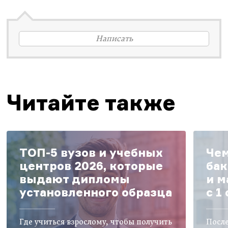
Написать
Читайте также
ТОП-5 вузов и учебных
Чем
центров 2026, которые
бак
выдают дипломы
и м
установленного образца
с 1
Где учиться взрослому, чтобы получить
После