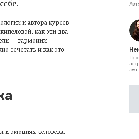
себе.
Авт
хологии и автора курсов
ипеловой, как эти два
цели — гармонии
но сочетать и как это
Не
Про
аст
лет
ка
 и эмоциях человека.