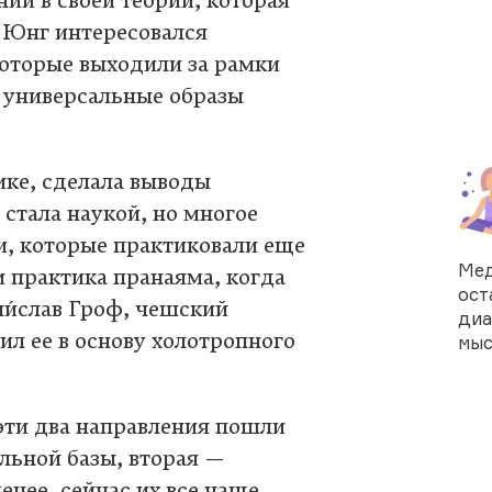
ий в своей теории, которая
ав Юнг интересовался
которые выходили за рамки
бе универсальные образы
ике, сделала выводы
 стала наукой, но многое
и, которые практиковали еще
Мед
и практика пранаяма, когда
ост
и́слав Гроф, чешский
диа
ил ее в основу холотропного
мыс
 эти два направления пошли
льной базы, вторая —
енее, сейчас их все чаще