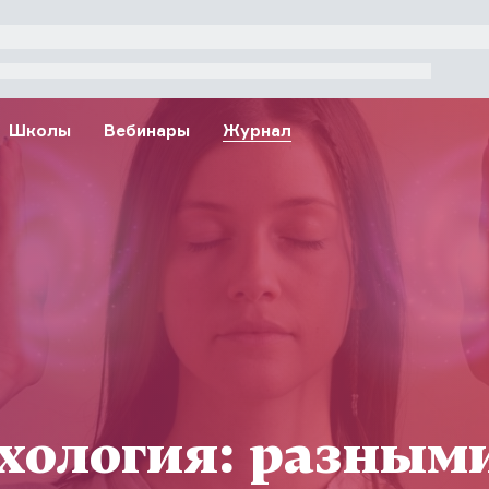
Школы
Вебинары
Журнал
ихология: разным