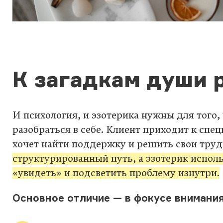
К загадкам души 
И психология, и эзотерика нужны для того,
разобраться в себе. Клиент приходит к спе
хочет найти поддержку и решить свои тру
структурированный путь, а эзотерик исполь
«увидеть» и подсветить проблему изнутри.
Основное отличие — в фокусе внимания