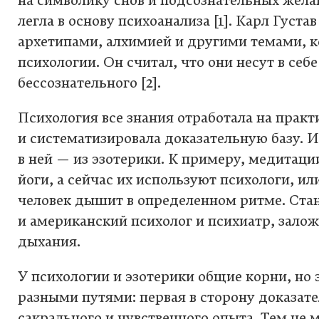
на символику снов и подсознательных желан
легла в основу психоанализа [1]. Карл Густ
архетипами, алхимией и другими темами, 
психологии. Он считал, что они несут в се
бессознательного [2].
Психология все знания отработала на практ
и систематизировала доказательную базу. И
в ней — из эзотерики. К примеру, медитаци
йоги, а сейчас их используют психологи, ил
человек дышит в определенном ритме. Стан
и американский психолог и психиатр, залож
дыхания.
У психологии и эзотерики общие корни, но
разными путями: первая в сторону доказате
сакрального и чувственного опыта. Тем не м