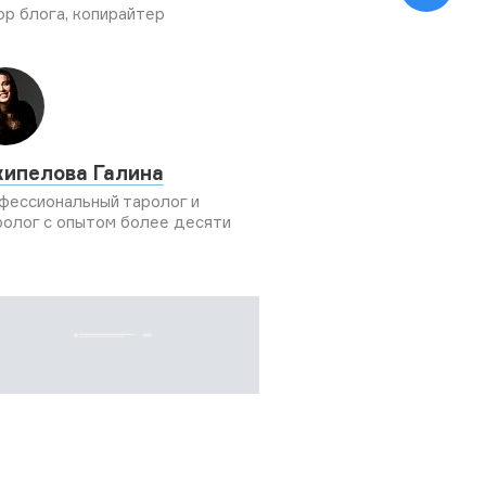
ор блога, копирайтер
кипелова Галина
фессиональный таролог и
ролог с опытом более десяти