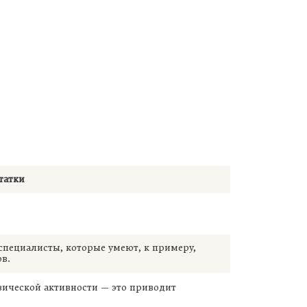
татки
специалисты, которые умеют, к примеру,
ов.
зической активности — это приводит