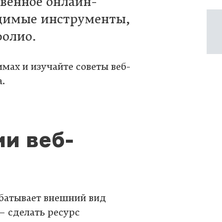
твенное онлайн-
одимые инструменты,
фолио.
мах и изучайте советы веб-
.
и веб-
абатывает внешний вид
— сделать ресурс