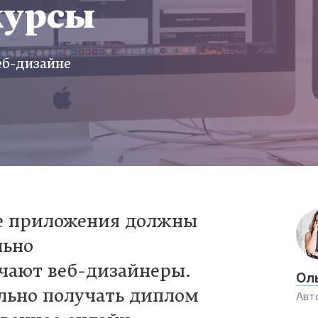
курсы
еб-дизайне
е приложения должны
льно
ечают веб-дизайнеры.
Ол
ельно получать диплом
Авт