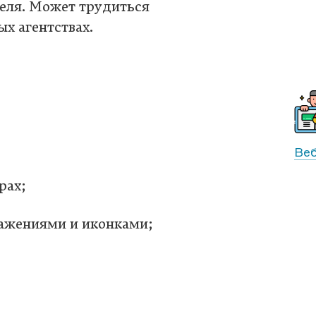
еля. Может трудиться
ых агентствах.
Веб
рах;
ражениями и иконками;