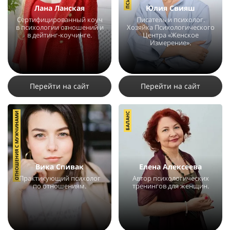
Лана Ланская
Юлия Свияш
Сертифицированный коуч
Писатель и психолог.
в психологии отношений и
Хозяйка Психологического
в дейтинг-коучинге.
Центра «Женское
Измерение».
19788
29
4
21528
18
11
Перейти на сайт
Перейти на сайт
ОТНОШЕНИЯ С МУЖЧИНАМИ
БАЛАНС
Вика Спивак
Елена Алексеева
Практикующий психолог
Автор психологических
по отношениям.
тренингов для женщин.
5766
5
1
5792
4
3