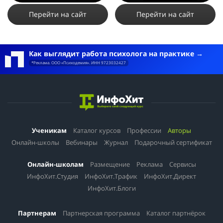
Перейти на сайт
Перейти на сайт
Как выглядит работа психолога на практике
*Реклама. ООО «Психодемия». ИНН 9723032427
Ученикам
Каталог курсов
Профессии
Авторы
Онлайн-школы
Вебинары
Журнал
Подарочный сертификат
Онлайн-школам
Размещение
Реклама
Сервисы
ИнфоХит.Студия
ИнфоХит.Трафик
ИнфоХит.Директ
ИнфоХит.Блоги
Партнерам
Партнерская программа
Каталог партнёрок