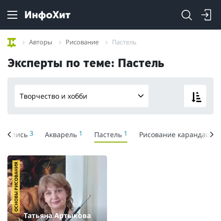
Авторы
Рисование
Пастель
Эксперты по теме: Пастель
Творчество и хобби
3
1
1
ивопись
Акварель
Пастель
Рисование карандашо
ОСНОВЫ РИСОВАНИЯ
Татьяна Артыкова