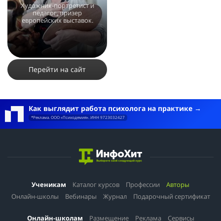
Художник-портретист и
педагог, призер
европейских выставок.
11780
11
7
Перейти на сайт
Как выглядит работа психолога на практике
*Реклама. ООО «Психодемия». ИНН 9723032427
Ученикам
Каталог курсов
Профессии
Авторы
Онлайн-школы
Вебинары
Журнал
Подарочный сертификат
Онлайн-школам
Размещение
Реклама
Сервисы