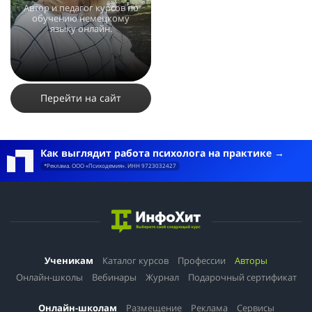
Автор и педагог курсов по
обучению немецкому
языку онлайн.
4072
4
1
Перейти на сайт
Как выглядит работа психолога на практике
*Реклама. ООО «Психодемия». ИНН 9723032427
Ученикам
Каталог курсов
Профессии
Авторы
Онлайн-школы
Вебинары
Журнал
Подарочный сертификат
Онлайн-школам
Размещение
Реклама
Сервисы