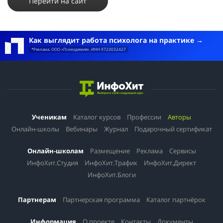
Перейти на сайт
Как выглядит работа психолога на практике
*Реклама. ООО «Психодемия». ИНН 9723032427
Ученикам
Каталог курсов
Профессии
Авторы
Онлайн-школы
Вебинары
Журнал
Подарочный сертификат
Онлайн-школам
Размещение
Реклама
Сервисы
ИнфоХит.Студия
ИнфоХит.Трафик
ИнфоХит.Директ
ИнфоХит.Блоги
Партнерам
Партнерская программа
Каталог партнёрок
Информация
О проекте
Контакты
Документы