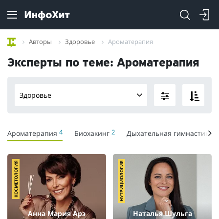
Авторы
Здоровье
Ароматерапия
Эксперты по теме: Ароматерапия
Здоровье
4
2
2
Ароматерапия
Биохакинг
Дыхательная гимнастика
КОСМЕТОЛОГИЯ
НУТРИЦИОЛОГИЯ
Анна Мария Арэ
Наталья Шульга