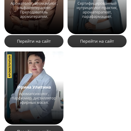
Ароматолог, аромаколог,
Сертифицированный
ольфактотерапевт.
нутрициолог-практик,
Преподаватель
ароматерапевт,
ароматерапии.
парафармацевт.
15349
14
16
29122
32
14
Перейти на сайт
Перейти на сайт
АРОМАТЕРАПИЯ
Ирина Улитина
Аромапсихолог,
парфюмер, дистиллятор
эфирных масел.
16633
34
18