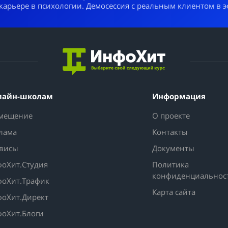
 карьере в психологии. Демосессия с реальным клиентом в 
лайн-школам
Информация
мещение
О проекте
лама
Контакты
висы
Документы
оХит.Студия
Политика
конфиденциальнос
оХит.Трафик
Карта сайта
оХит.Директ
оХит.Блоги