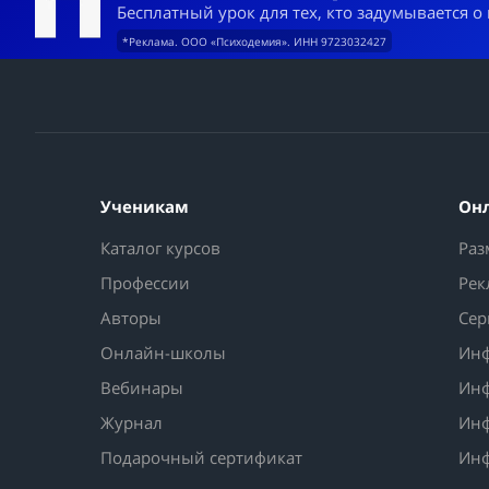
Бесплатный урок для тех, кто задумывается о
*Реклама. ООО «Психодемия». ИНН 9723032427
Ученикам
Он
Каталог курсов
Раз
Профессии
Рек
Авторы
Сер
Онлайн-школы
Инф
Вебинары
Инф
Журнал
Инф
Подарочный сертификат
Инф