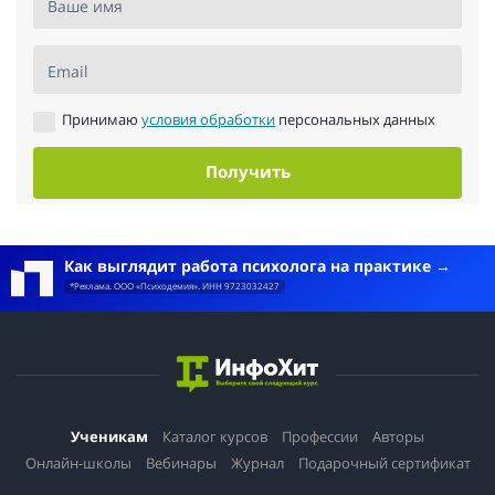
Ваше имя
Email
Принимаю
условия обработки
персональных данных
Получить
Как выглядит работа психолога на практике
*Реклама. ООО «Психодемия». ИНН 9723032427
Ученикам
Каталог курсов
Профессии
Авторы
Онлайн-школы
Вебинары
Журнал
Подарочный сертификат