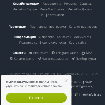
Онлайн-школам
Размещение
Реклама
Сервисы
ИнфоХит.Студия
ИнфоХит.Трафик
ИнфоХит.Директ
ИнфоХит.Блоги
Партнерам
Партнерская программа
Каталог партнёрок
Информация
О проекте
Контакты
Документы
Политика конфиденциальности
Карта сайта
Соцсети
Вконтакте
Telegram-канал
MAX
Канал в Дзене
Чат специалистов
Подбор курса
© Аккредитованная IT-компания ООО «ИнфоХит», 2012 — 2026
Мы используем cookie-файлы
, чтобы
Общество с ограниченной ответственностью "ИнфоХит"
улучшить ваше взаимодействие с сайтом.
624446, Россия, Свердловская область, г. Краснотурьинск,
ул Урожайная, д. 3
ИНН 6617023200 | КПП 661701001 | +7 984 888-51-57 | info@info-hit.ru
Понятно