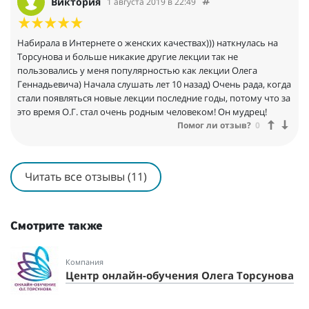
Виктория
1 августа 2019 в 22:49
будет.Очень мало есть лекторов, где бы так хорошо
объясняли как надо,что надо и для чего надо.О.Г. вы делаете
настоящее дело.Благодаря Вам можно найти путь и услышать
Набирала в Интернете о женских качествах))) наткнулась на
в своем сердце Бога.
Торсунова и больше никакие другие лекции так не
пользовались у меня популярностью как лекции Олега
Геннадьевича) Начала слушать лет 10 назад) Очень рада, когда
стали появляться новые лекции последние годы, потому что за
это время О.Г. стал очень родным человеком! Он мудрец!
Помог ли отзыв?
0
Читать все отзывы (11)
Смотрите также
Компания
Центр онлайн-обучения Олега Торсунова