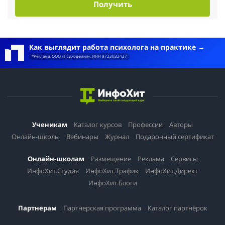
Получить
Как выглядит работа психолога на практике
*Реклама. ООО «Психодемия». ИНН 9723032427
Ученикам
Каталог курсов
Профессии
Авторы
Онлайн-школы
Вебинары
Журнал
Подарочный сертификат
Онлайн-школам
Размещение
Реклама
Сервисы
ИнфоХит.Студия
ИнфоХит.Трафик
ИнфоХит.Директ
ИнфоХит.Блоги
Партнерам
Партнерская программа
Каталог партнёрок