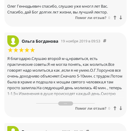
Олег Геннадьевич спасибо, слушаю уже многл лет Вас.
Спасибо, дай Бог долгих лкт жизни, вы лучший лектор.
Помог ли отзыв?
0
Ольга Богданова
19 ноября 2019 в 09:53
Я благодарю.Слушаю второй м-ц,нравиться, есть
практические советы.Я не могла понять, как молиться.Все
говорят надо молиться,а как ,если я не умею.О.Г.Торсунов все
очень доходчиво объясняет.Сначало 5-10мин. с трудом.Потом
была в храме и подошла к мощам святого человека,я там
просто залипла.На следующий день молилась 40 мин. , теперь
1-1.5ч Изменения в душе происходят каждый день.Смотрю
назад и понимаю ,что я не жила,я бежала за своими
желаниями.Сейчас остановилась и удивляюсь.Во наворотила
Помог ли отзыв?
0
за жизнь-то,ужас.На физическом плане,почувствовала,где
душа, очень четко,да так,что горело все сначало.Теперь
спокойствие,дальше не знаю ещё.Спасибо, все доступно и
понятно,но надо действовать просто так ничего не