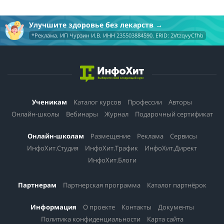
Улучшите здоровье без лекарств
*Реклама. ИП Чурзин И.В. ИНН 235503884590. ERID: 2VtzqvyCfhb
Ученикам
Каталог курсов
Профессии
Авторы
Онлайн-школы
Вебинары
Журнал
Подарочный сертификат
Онлайн-школам
Размещение
Реклама
Сервисы
ИнфоХит.Студия
ИнфоХит.Трафик
ИнфоХит.Директ
ИнфоХит.Блоги
Партнерам
Партнерская программа
Каталог партнёрок
Информация
О проекте
Контакты
Документы
Политика конфиденциальности
Карта сайта