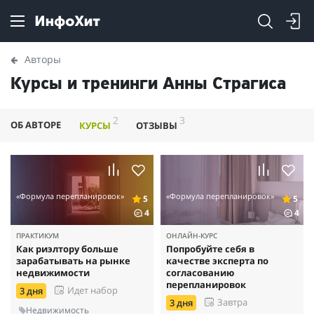
Авторы
Курсы и тренинги Анны Страгиса
2
3
ОБ АВТОРЕ
КУРСЫ
ОТЗЫВЫ
«Формула перепланировок»
«Формула перепланировок»
5
5
4
4
ПРАКТИКУМ
ОНЛАЙН-КУРС
Как риэлтору больше
Попробуйте себя в
зарабатывать на рынке
качестве эксперта по
недвижимости
согласованию
перепланировок
Идет набор
3 дня
Завтра
3 дня
Недвижимость