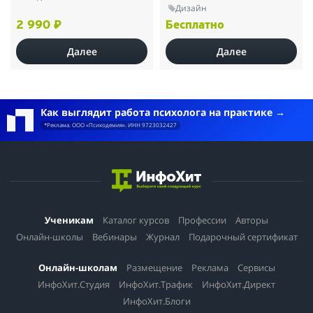
Дизайн
2 990 ₽
Бесплатно
Далее
Далее
Как выглядит работа психолога на практике
*Реклама. ООО «Психодемия». ИНН 9723032427
Ученикам
Каталог курсов
Профессии
Авторы
Онлайн-школы
Вебинары
Журнал
Подарочный сертификат
Онлайн-школам
Размещение
Реклама
Сервисы
ИнфоХит.Студия
ИнфоХит.Трафик
ИнфоХит.Директ
ИнфоХит.Блоги