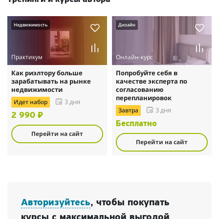
Недвижимость
Дизайн
Практикум
Онлайн-курс
Как риэлтору больше
Попробуйте себя в
зарабатывать на рынке
качестве эксперта по
недвижимости
согласованию
перепланировок
Идет набор
3 дня
Завтра
3 дня
2 990 ₽
Бесплатно
Перейти на сайт
Перейти на сайт
Авторизуйтесь
, чтобы покупать
курсы с максимальной выгодой