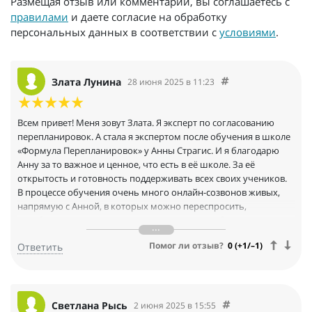
Размещая отзыв или комментарий, вы соглашаетесь с
правилами
и даете согласие на обработку
персональных данных в соответствии с
условиями
.
Злата Лунина
28 июня 2025 в 11:23
Всем привет! Меня зовут Злата. Я эксперт по согласованию
перепланировок. А стала я экспертом после обучения в школе
«Формула Перепланировок» у Анны Страгис. И я благодарю
Анну за то важное и ценное, что есть в её школе. За её
открытость и готовность поддерживать всех своих учеников.
В процессе обучения очень много онлайн-созвонов живых,
напрямую с Анной, в которых можно переспросить,
разобраться до конца, если что-то непонятно было в уроках,
задать вопросы, получить ответы.
Помог ли отзыв?
0 (+1/–1)
Ответить
После обучения или в процессе, когда уже начинаются свои
клиенты, свои кейсы — личка
Анны всегда открыта, можно посоветоваться по каким-то
сложным моментам, получить комментарии, оперативно
получить обратную связь и поддержку. Это очень важно при
Светлана Рысь
2 июня 2025 в 15:55