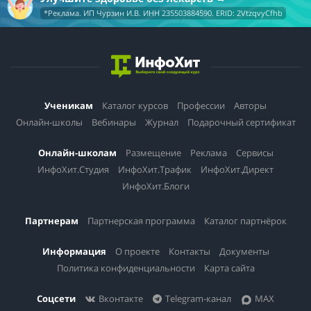
*Реклама. ИП Чурзин И.В. ИНН 235503884590. ERID: 2VtzqvyCfhb
Ученикам
Каталог курсов
Профессии
Авторы
Онлайн-школы
Вебинары
Журнал
Подарочный сертификат
Онлайн-школам
Размещение
Реклама
Сервисы
ИнфоХит.Студия
ИнфоХит.Трафик
ИнфоХит.Директ
ИнфоХит.Блоги
Партнерам
Партнерская программа
Каталог партнёрок
Информация
О проекте
Контакты
Документы
Политика конфиденциальности
Карта сайта
Соцсети
Вконтакте
Telegram-канал
MAX