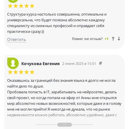
обучении и при начале деятельности — иметь такого
наставника и такую опору за спиной.
Структура курса настолько совершенна, оптимальна и
универсальна, что будет полезна абсолютно каждому
специалисту из смежных профессий и оправдает себя
практически сразу:))
Помог ли отзыв?
+1
Ответить
Кочукова Евгения
2 июня 2025 в 15:51
Оказавшись за границей без знания языка я долго не могла
найти дело по душе.
Пробовала попасть в IT, зарабатывать на нейросетях, делать
свой проект, но когда попала на эфир от Анны мне открылся
мир абсолютно новых возможностей, которые даже и в голову
мне не могли прийти! Я никогда не думала, что на рынке
недвижимости можно работать абсолютно удалённо, даже с
моей большой разницей во времени в -6 часов, ведь я уже
почти 4 года живу в Бразилии.