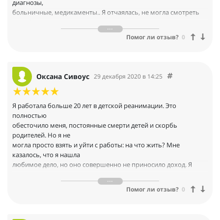
диагнозы,
я мама двоих
больничные, медикаменты.. Я отчаялась, не могла смотреть
детей. Это такой кайф жить яркой и наполненной жизнью. У
на себя в
меня много
зеркало, бесконечные нервные срывы и истерики. Ничего не
планов еще на жизни и сейчас я знаю, как все осуществить. Я
Помог ли отзыв?
0
помогало.
хозяйка своей
Через месяц после обучения у Ани, я поняла, где хочу жить,
жизни и горжусь этим. Спасибо тебя Аня, что ты есть в моей
переехала в
жизни.
другой город, нашла работу рядом с домом, ту о которой
Оксана Сивоус
29 декабря 2020 в 14:25
мечтала, устроила
детей в сад и школу без проблем. А до этого с этим были
серьезные
Я работала больше 20 лет в детской реанимации. Это
проблемы. Лицо стало чистым, кожа ровной и красивой. Я как
полностью
будто бы
обесточило меня, постоянные смерти детей и скорбь
заново родилась, я сама медик по профессии и для меня
родителей. Но я не
необычно
могла просто взять и уйти с работы: на что жить? Мне
восстановить свое здоровье без лекарств.
казалось, что я нашла
любимое дело, но оно совершенно не приносило доход. Я
понимала, что
внутри меня есть неэффективные убеждения, которые
Помог ли отзыв?
0
мешают мне
получать достойные деньги на любимом деле. К моменту
встречи с Аней я