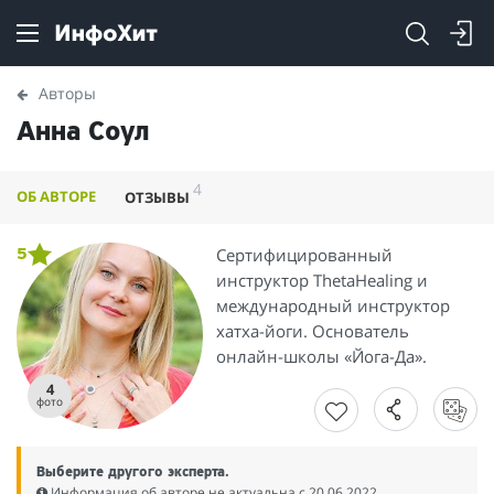
Авторы
Анна Соул
4
ОБ АВТОРЕ
ОТЗЫВЫ
Сертифицированный
5
инструктор ThetaHealing и
международный инструктор
хатха-йоги. Основатель
онлайн-школы «Йога-Да».
4
фото
Выберите другого эксперта.
Информация об авторе не актуальна c 20.06.2022