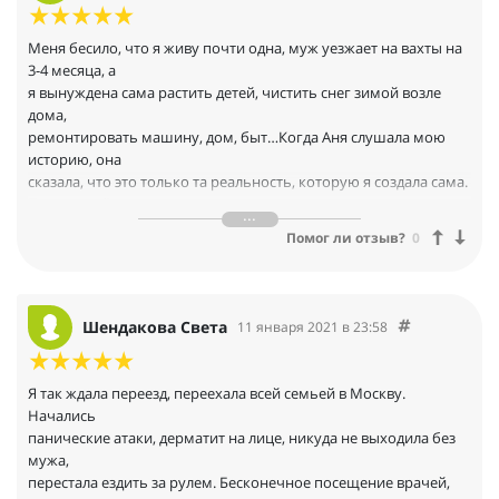
Меня бесило, что я живу почти одна, муж уезжает на вахты на
3-4 месяца, а
я вынуждена сама растить детей, чистить снег зимой возле
дома,
ремонтировать машину, дом, быт…Когда Аня слушала мою
историю, она
сказала, что это только та реальность, которую я создала сама.
Помню моё
внутреннее возмущение. Аня предложила мне поработать с
Помог ли отзыв?
0
собой, в итоге:
муж стал зарабатывать больше, все в том же маленьком
городе, но уже
никуда не уезжая. Вот из полной безнадежности в то, что это
Шендакова Света
11 января 2021 в 23:58
никогда не
произойдет за 6 месяцев я пришла к полной реализации цели.
Но это не все,
Я так ждала переезд, переехала всей семьей в Москву.
муж начал считаться с моим мнением, стал прислушиваться
Начались
ко мне. Я стала
панические атаки, дерматит на лице, никуда не выходила без
авторитетом для своих детей. Прошли мои постоянные
мужа,
истерики. Я еще тело
перестала ездить за рулем. Бесконечное посещение врачей,
стало стройным и подтянутым, как я и мечтала, и не важно,что