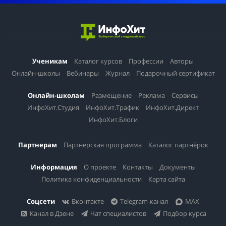
Ученикам
Каталог курсов
Профессии
Авторы
Онлайн-школы
Вебинары
Журнал
Подарочный сертификат
Онлайн-школам
Размещение
Реклама
Сервисы
ИнфоХит.Студия
ИнфоХит.Трафик
ИнфоХит.Директ
ИнфоХит.Блоги
Партнерам
Партнерская программа
Каталог партнёрок
Информация
О проекте
Контакты
Документы
Политика конфиденциальности
Карта сайта
Соцсети
Вконтакте
Telegram-канал
MAX
Канал в Дзене
Чат специалистов
Подбор курса