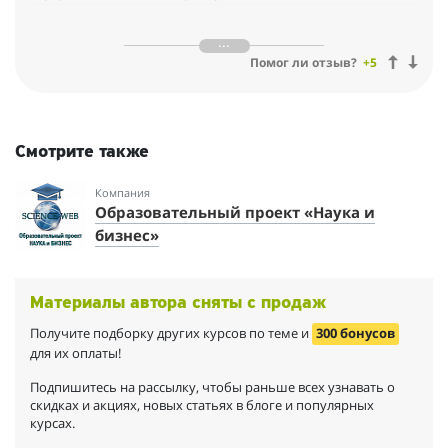
момент один — обучение закончилось и пришлось расстаться
с нашим учителем, от этого грустно!
Я очень рада, что я такая бесшабашная сорвалась и прилетела
к тебе! Столько нового и полезного для меня! Теперь дверь в
Помог ли отзыв?
+5
мир колористики, персонального стиля и шоппинг
сопровождения открыта настежь! Обнимаю тебя! И всегда
буду рада видеть тебя у себя! И отдельно — большая
благодарность Надежде за совместно проведенное время и
Смотрите также
обучение!
Компания
Образовательный проект «Наука и
бизнес»
Материалы автора сняты с продаж
Получите подборку других курсов по теме и
300 бонусов
для их оплаты!
Подпишитесь на рассылку, чтобы раньше всех узнавать о
скидках и акциях, новых статьях в блоге и популярных
курсах.