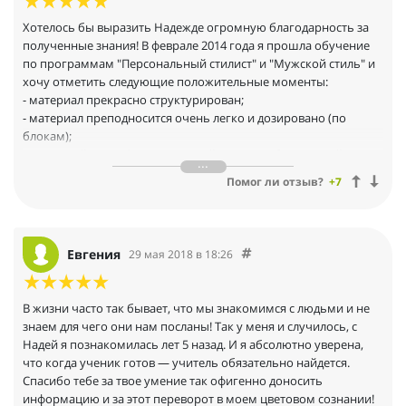
Хотелось бы выразить Надежде огромную благодарность за
полученные знания! В феврале 2014 года я прошла обучение
по программам "Персональный стилист" и "Мужской стиль" и
хочу отметить следующие положительные моменты:
- материал прекрасно структурирован;
- материал преподносится очень легко и дозировано (по
блокам);
- Надя крайне профессиональный и очень обаятельный и
приятный в общении человек;
Помог ли отзыв?
+7
- раздаточный материал наглядный и удобный для работы; —
после прохождения курса я получила ответы на ВСЕ свои
вопросы и "по теме" и личного характера, так сказать прямо
Евгения
29 мая 2018 в 18:26
не относящиеся к изученным темам; — информация получена
в таком объёме, который позволяет преступить к
профессиональной деятельности по данному направлению
В жизни часто так бывает, что мы знакомимся с людьми и не
сразу же по окончании курса; — атмосфера в группе была
знаем для чего они нам посланы! Так у меня и случилось, с
очень лёгкой и непринуждённой. Одним словом впечатления
Надей я познакомилась лет 5 назад. И я абсолютно уверена,
от обучения исключительно положительные и в отношении
что когда ученик готов — учитель обязательно найдется.
содержательной части, и в отношении тактики преподнесения
Спасибо тебе за твое умение так офигенно доносить
материала и в отношении общей атмосферы.Отрицательный
информацию и за этот переворот в моем цветовом сознании!