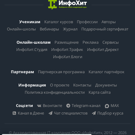
Ученикам
Каталог курсов
Профессии
Авторы
Онлайн-школы
Вебинары
Журнал
Подарочный сертификат
Онлайн-школам
Размещение
Реклама
Сервисы
ИнфоХит.Студия
ИнфоХит.Трафик
ИнфоХит.Директ
ИнфоХит.Блоги
Партнерам
Партнерская программа
Каталог партнёрок
Информация
О проекте
Контакты
Документы
Политика конфиденциальности
Карта сайта
Соцсети
Вконтакте
Telegram-канал
MAX
Канал в Дзене
Чат специалистов
Подбор курса
© Аккредитованная IT-компания ООО «ИнфоХит», 2012 — 2026