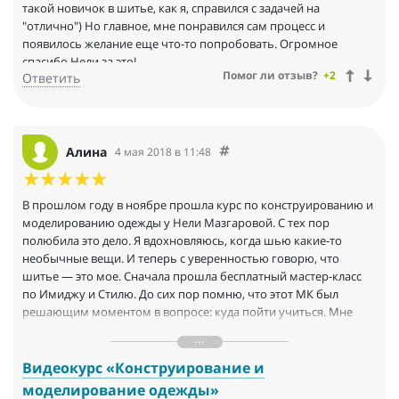
такой новичок в шитье, как я, справился с задачей на
"отлично") Но главное, мне понравился сам процесс и
появилось желание еще что-то попробовать. Огромное
спасибо Нели за это!
Помог ли отзыв?
+2
Ответить
Алина
4 мая 2018 в 11:48
В прошлом году в ноябре прошла курс по конструированию и
моделированию одежды у Нели Мазгаровой. С тех пор
полюбила это дело. Я вдохновляюсь, когда шью какие-то
необычные вещи. И теперь с уверенностью говорю, что
шитье — это мое. Сначала прошла бесплатный мастер-класс
по Имиджу и Стилю. До сих пор помню, что этот МК был
решающим моментом в вопросе: куда пойти учиться. Мне
понравился, во — первых, метод преподавания, во — вторых,
предоставление всех материалов для обучения. С тех пор
сшила много вещей себе и родным. Сейчас уже принимаю
Видеокурс «Конструирование и
заказы на пошив платьев и юбок.
моделирование одежды»