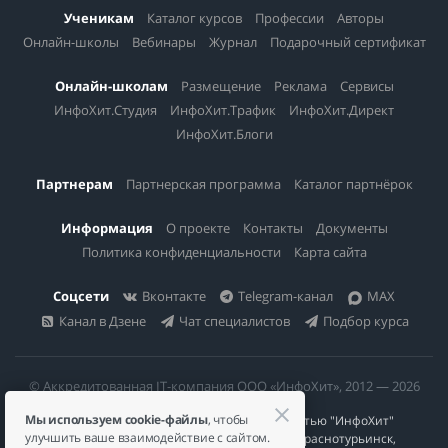
Ученикам
Каталог курсов
Профессии
Авторы
Онлайн-школы
Вебинары
Журнал
Подарочный сертификат
Онлайн-школам
Размещение
Реклама
Сервисы
ИнфоХит.Студия
ИнфоХит.Трафик
ИнфоХит.Директ
ИнфоХит.Блоги
Партнерам
Партнерская программа
Каталог партнёрок
Информация
О проекте
Контакты
Документы
Политика конфиденциальности
Карта сайта
Соцсети
Вконтакте
Telegram-канал
MAX
Канал в Дзене
Чат специалистов
Подбор курса
© Аккредитованная IT-компания ООО «ИнфоХит», 2012 — 2026
Мы используем cookie-файлы
, чтобы
Общество с ограниченной ответственностью "ИнфоХит"
улучшить ваше взаимодействие с сайтом.
624446, Россия, Свердловская область, г. Краснотурьинск,