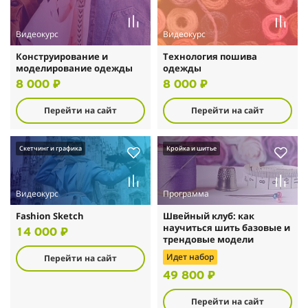
Видеокурс
Видеокурс
Конструирование и
Технология пошива
моделирование одежды
одежды
8 000 ₽
8 000 ₽
Перейти на сайт
Перейти на сайт
Скетчинг и графика
Кройка и шитье
Видеокурс
Программа
Fashion Sketch
Швейный клуб: как
научиться шить базовые и
14 000 ₽
трендовые модели
Идет набор
Перейти на сайт
49 800 ₽
Перейти на сайт