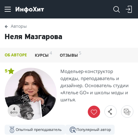
Авторы
Неля Мазгарова
4
5
ОБ АВТОРЕ
КУРСЫ
ОТЗЫВЫ
Модельер-конструктор
5
одежды, преподаватель и
дизайнер. Основатель студии
«Ателье GO» и школы моды и
шитья.
4
фото
Опытный преподаватель
Популярный автор