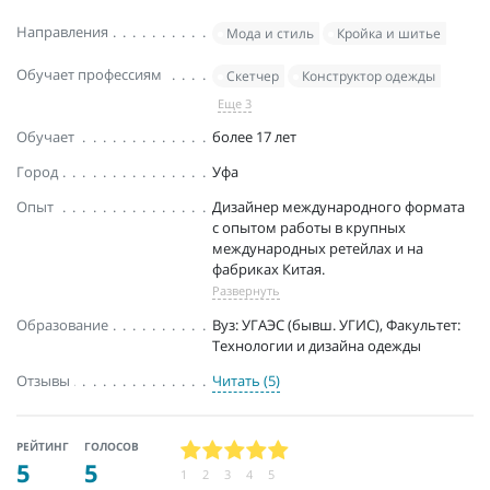
Направления
Мода и стиль
Кройка и шитье
Обучает профессиям
Скетчер
Конструктор одежды
Еще 3
Обучает
более 17 лет
Город
Уфа
Опыт
Дизайнер международного формата
с опытом работы в крупных
международных ретейлах и на
фабриках Китая.
Развернуть
Образование
Вуз: УГАЭС (бывш. УГИС), Факультет:
Технологии и дизайна одежды
Отзывы
Читать (5)
РЕЙТИНГ
ГОЛОСОВ
5
5
1
2
3
4
5