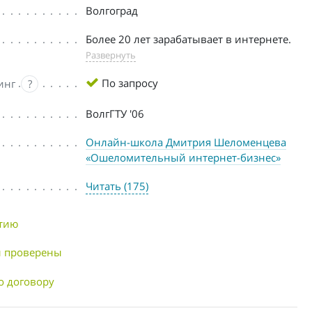
Волгоград
Более 20 лет зарабатывает в интернете.
Развернуть
По запросу
инг
?
ВолгГТУ '06
Онлайн-школа Дмитрия Шеломенцева
«Ошеломительный интернет-бизнес»
Читать (175)
нтию
 проверены
о договору