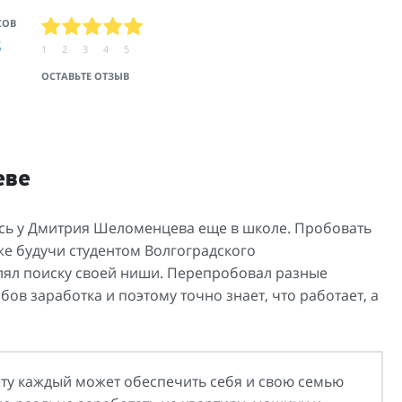
СОВ
3
1
2
3
4
5
ОСТАВЬТЕ ОТЗЫВ
еве
ась у Дмитрия Шеломенцева еще в школе. Пробовать
же будучи студентом Волгоградского
елял поиску своей ниши. Перепробовал разные
ов заработка и поэтому точно знает, что работает, а
ту каждый может обеспечить себя и свою семью