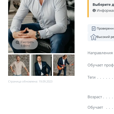
Выберите д
Информаци
Проверенн
Высокий р
Смотреть
6 фото
Направления
Обучает проф
Теги
Страница обновлена: 19.09.2023
Возраст
Обучает