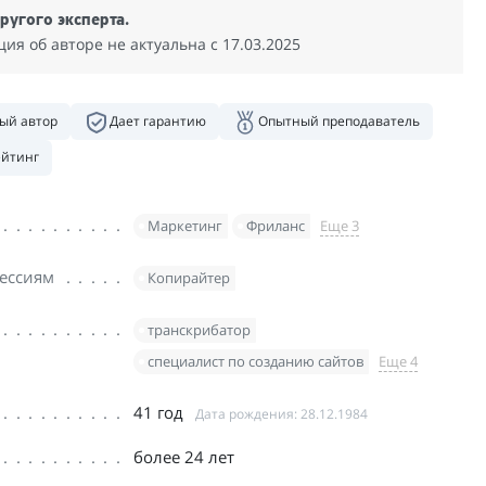
ругого эксперта.
я об авторе не актуальна c 17.03.2025
ый автор
Дает гарантию
Опытный преподаватель
ейтинг
Маркетинг
Фриланс
Еще 3
ессиям
Копирайтер
транскрибатор
специалист по созданию сайтов
Еще 4
41 год
Дата рождения: 28.12.1984
более 24 лет