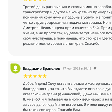
Третий день раскрыл как и сколько можно зарабо
транскрибатор и другие на конкретных примерах р
понимания кому нужны подобные услуги, не понятн
четко структурированная подача материала. Но 
Дмитрия Шеломенцева прям хочется в бой. Прям у
жизни, а не просто так, ну давайте тут немного по
себя чувствуешь, а понимаешь, что сто-кран где-т
реально можно сорвать стоп-кран. Спасибо
Владимир Ераполов
17 мая 2023 в 20:45
Добрый день! Хочу оставить отзыв о мастер-кла
благодарность, за то, что Вы отдаете всю свою душу
оказались на грани (финансовой). Даже мы Вам не 
8, мне -60, и я побывал на многих вебинарах и на 
за свое дело людей я не встречал. Я имею ввиду 
бы таких спикеров. Спасибо Вам.