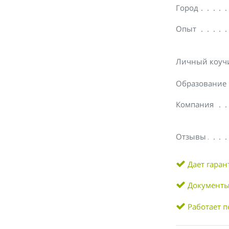
Город
Опыт
Личный коуч
Образование
Компания
Отзывы
Дает гара
Документы
Работает п