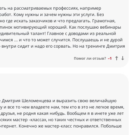
тать на рассматриваемых профессиях, например
абот. Кому нужны и зачем нужны эти услуги. Без
о где искать заказчиков и что предлагать. Грамотная,
и пинок мотивирующий хороший. Как послушаю вебинары
дивительный талант! Главное с доводами из реальной
учимся ... и что то может случится. Послушаешь и не дурой
о внутри сидит и надо его сорвать. Но на тренинге Дмитрия
Помог ли отзыв?
–1
ссе Дмитрия Шеломенцева и выразить свою величайшую
 и все то чем владеете нам, тем кто в это не легкое время,
друзья, не родня какая нибудь. Вообщем я в инете уже лет
всяких мастер -классах, но таких честных и ответственных
интернет. Конечно же мастер-класс понравился. Побольше