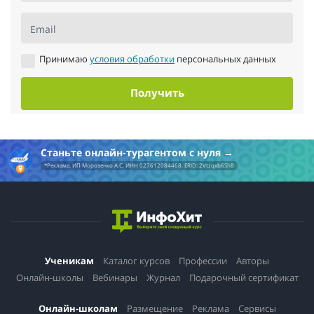
Email
Принимаю
условия обработки
персональных данных
Получить
Станьте онлайн-турагентом с нуля
*Реклама. ИП Морозенко А.С. ИНН 027612084468. ERID: 2Vtzqxb6Sh8
Ученикам
Каталог курсов
Профессии
Авторы
Онлайн-школы
Вебинары
Журнал
Подарочный сертификат
Онлайн-школам
Размещение
Реклама
Сервисы