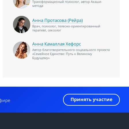
Трансформационый психолог, автор Акаши-
метода
Анна Протасова (Рейра)
Врач, психолог, телесно-ориентированный
терапевт, сексолог
Анна Камаллая Хефорс
Автор благотворительного социального проекта
«Семейное Единство: Путь к Великому
Будущему»
Принять участие
эфире