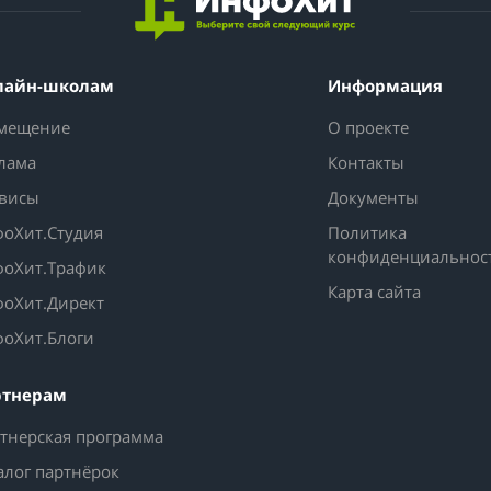
лайн-школам
Информация
мещение
О проекте
лама
Контакты
висы
Документы
оХит.Студия
Политика
конфиденциальнос
оХит.Трафик
Карта сайта
оХит.Директ
оХит.Блоги
ртнерам
тнерская программа
алог партнёрок