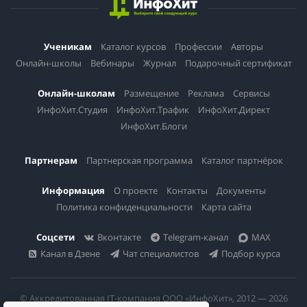
Ученикам
Каталог курсов
Профессии
Авторы
Онлайн-школы
Вебинары
Журнал
Подарочный сертификат
Онлайн-школам
Размещение
Реклама
Сервисы
ИнфоХит.Студия
ИнфоХит.Трафик
ИнфоХит.Директ
ИнфоХит.Блоги
Партнерам
Партнерская программа
Каталог партнёрок
Информация
О проекте
Контакты
Документы
Политика конфиденциальности
Карта сайта
Соцсети
Вконтакте
Telegram-канал
MAX
Канал в Дзене
Чат специалистов
Подбор курса
© Аккредитованная IT-компания ООО «ИнфоХит», 2012 — 2026