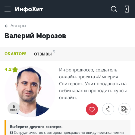
Авторы
Валерий Морозов
5
ОБ АВТОРЕ
ОТЗЫВЫ
Инфопродюсер, создатель
4.2
онлайн-проекта «Империя
Спикеров». Учит продавать на
вебинарах и проводить курсы
онлайн.
6
фото
Выберите другого эксперта.
Сотрудничество с автором прекращено ввиду неисполнения