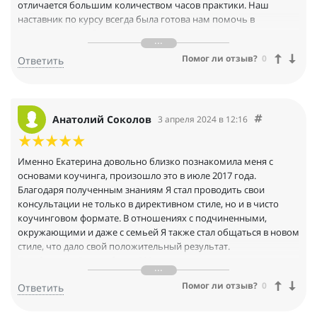
отличается большим количеством часов практики. Наш
наставник по курсу всегда была готова нам помочь в
разъяснении любых вопросов, касающихся коучинга, и щедро
делилась дополнительной литературой.
Помог ли отзыв?
0
Ответить
Лично для меня "Основы коучинга" стали стартом в большое
плавание и по жизни, и в профессиональной сфере. Не
побоюсь сказать, что благодаря Кате я стала
профессиональным коучем и теперь веду свою собственную
практику.
Анатолий Соколов
3 апреля 2024 в 12:16
Что касается коучинга в общем, то на мой взгляд освоение
коучинговых навыков формирует определённый взгляд и
подход ко всему в жизни с позиции безоценочности. Это
Именно Екатерина довольно близко познакомила меня с
однозначно улучшает качество взаимодействия с
основами коучинга, произошло это в июле 2017 года.
окружающими людьми. Также коучинг вырабатывает у
Благодаря полученным знаниям Я стал проводить свои
человека структурированный подход к решению
консультации не только в директивном стиле, но и в чисто
поставленных задач, что повышает эффективность действий.
коучинговом формате. В отношениях с подчиненными,
После завершения курса "Основы коучинга" я продолжаю
окружающими и даже с семьей Я также стал общаться в новом
применять в жизни то, чему научилась на занятиях, а также
стиле, что дало свой положительный результат.
очень рада тому, что могу помогать и другим людям в
До обучения Я имел более 900 часов ведения тренингов и
достижении их жизненных целей.
консультаций, но в директивном стиле, после обучения Я
Помог ли отзыв?
0
Ответить
изучил множество литературы в направлении коучинга и
пошел обучаться в годовой программе "Коучинг в бизнесе" у
других наставников. Основываясь на опыт обучения у