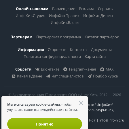
Онлайн-школам
Размещение
Реклама
Сервисы
ИнфоХит.Студия
ИнфоХит.Трафик
ИнфоХит.Директ
ИнфоХит.Блоги
Партнерам
Партнерская программа
Каталог партнёрок
Информация
О проекте
Контакты
Документы
Политика конфиденциальности
Карта сайта
Соцсети
Вконтакте
Telegram-канал
MAX
Канал в Дзене
Чат специалистов
Подбор курса
© Аккредитованная IT-компания ООО «ИнфоХит», 2012 — 2026
Мы используем cookie-файлы
, чтобы
Общество с ограниченной ответственностью "ИнфоХит"
улучшить ваше взаимодействие с сайтом.
624446, Россия, Свердловская область, г. Краснотурьинск,
ул Урожайная, д. 3
ИНН 6617023200 | КПП 661701001 | +7 984 888-51-57 | info@info-hit.ru
Понятно