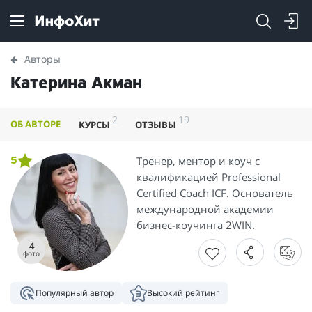
Авторы
Катерина Акман
2
19
ОБ АВТОРЕ
КУРСЫ
ОТЗЫВЫ
Тренер, ментор и коуч с
5
квалификацией Professional
Certified Coach ICF. Основатель
международной академии
бизнес-коучинга 2WIN.
4
фото
Популярный автор
Высокий рейтинг