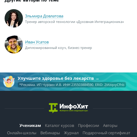
Другие авторы по теме
Эльмира Довлатова
Тренер авторской технологии «Духовная Интеграционика»
Иван Усатов
Дипломированный коуч, бизнес-тренер
Улучшите здоровье без лекарств
*Реклама. ИП Чурзин И.В. ИНН 235503884590. ERID: 2VtzqvyCfhb
Ученикам
Каталог курсов
Профессии
Авторы
Онлайн-школы
Вебинары
Журнал
Подарочный сертификат