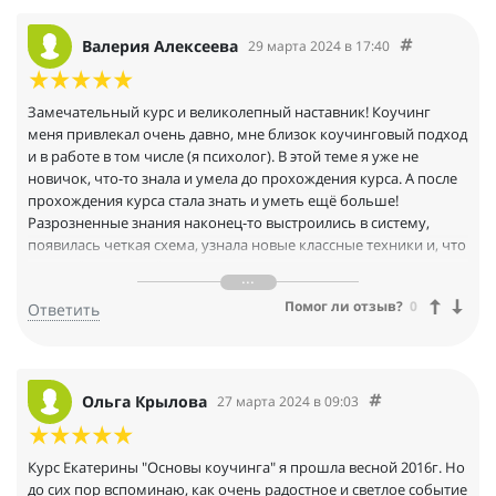
Екатерины, смело скажу, что её программа очень мощная в
сравнении с более длительными программами обучения
Валерия Алексеева
29 марта 2024 в 17:40
коучингу. Благодаря наблюдения Екатерины во время
отработки практики между учебой, Я отшлифовал
получаемые навыки, и по завершению курса стал применять
Замечательный курс и великолепный наставник! Коучинг
классический коучинг в своей жизни. Очень рекомендую
меня привлекал очень давно, мне близок коучинговый подход
Екатерину и её курс!
и в работе в том числе (я психолог). В этой теме я уже не
новичок, что-то знала и умела до прохождения курса. А после
прохождения курса стала знать и уметь ещё больше!
Разрозненные знания наконец-то выстроились в систему,
появилась четкая схема, узнала новые классные техники и, что
важно, "потрогала" их и с позиции коуча, и с позиции клиента.
А это очень ценно! Отдельное спасибо Катерине, как ведущей
Помог ли отзыв?
0
Ответить
этого курса. Она, действительно, НАСТАВНИК. Даже через
расстояние и экран монитора чувствуется забота об
участниках, искренний интерес и желание передать знания,
научить, а не просто рассказать "для галочки". И вебинары, и
практики проходили в очень доброжелательной атмосфере.
Ольга Крылова
27 марта 2024 в 09:03
Ещё один плюс практик - возможность поработать с
собственными запросами. Ах, какие у нас были замечательные
результаты на практиках! Всем желаю таких же))) Катерина
Курс Екатерины "Основы коучинга" я прошла весной 2016г. Но
очень внимательно следила за процессом и давала ценную
до сих пор вспоминаю, как очень радостное и светлое событие