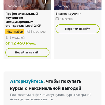
Программа
Практикум
Профессиональный
Бизнес-коучинг
коучинг по
3 месяца
международным
стандартам Level 2 ICF
Перейти на сайт
Идет набор
8 месяцев
5 модулей
от 12 458 ₽
/мес.
Перейти на сайт
Авторизуйтесь
, чтобы покупать
курсы с максимальной выгодой
Пользователи ИнфоХит могут купить курсы Катериной
Акман дешевле, чем в школе.