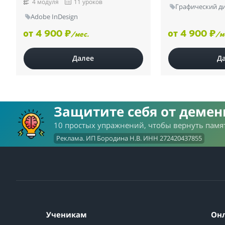
4 модуля
11 уроков
Графический д
Adobe InDesign
от 4 900 ₽
от 4 900 ₽
/мес.
/м
Далее
Д
Защитите себя от деме
10 простых упражнений, чтобы вернуть памят
Реклама. ИП Бородина Н.В. ИНН 272420437855
Ученикам
Он