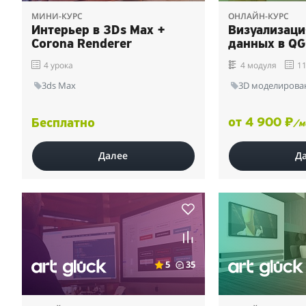
МИНИ-КУРС
ОНЛАЙН-КУРС
Интерьер в 3Ds Max +
Визуализаци
Corona Renderer
данных в QG
4 урока
4 модуля
11
3ds Max
3D моделирова
от 4 900 ₽
Бесплатно
/м
Далее
Д
5
35