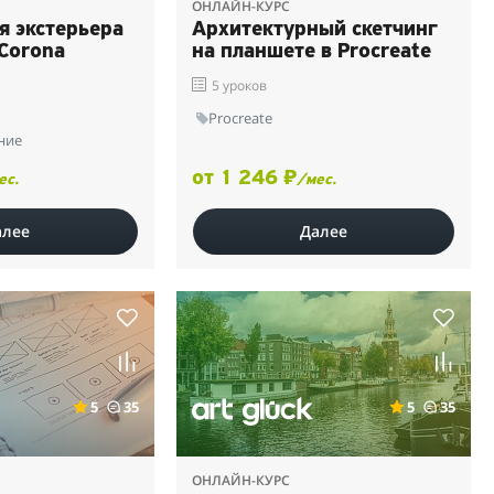
ОНЛАЙН-КУРС
я экстерьера
Архитектурный скетчинг
 Corona
на планшете в Procreate
5 уроков
Procreate
ние
от 1 246 ₽
ес.
/мес.
алее
Далее
5
35
5
35
ОНЛАЙН-КУРС