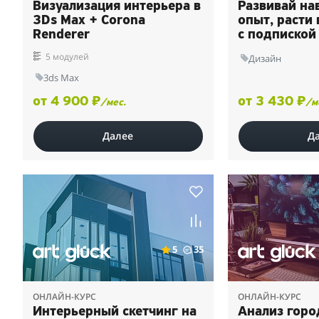
Визуализация интерьера в
Развивай на
3Ds Max + Corona
опыт, расти
Renderer
с подпиской 
5 модулей
Дизайн
3ds Max
от 4 900 ₽
от 3 430 ₽
/мес.
/м
Далее
Д
5
35
ОНЛАЙН-КУРС
ОНЛАЙН-КУРС
Интерьерный скетчинг на
Анализ горо