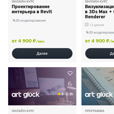
ОНЛАЙН-КУРС
ОНЛАЙН-КУРС
Проектирование
Визуализаци
интерьера в Revit
в 3Ds Max +
Renderer
3D моделирование
12 уроков
3D моделирова
от 4 900 ₽
от 4 900 ₽
/мес.
/м
Далее
Д
5
35
ОНЛАЙН-КУРС
ПРОГРАММА