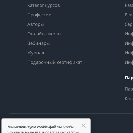
Каталог курсов
Раз
Профессии
Рек
Авторы
Сер
Онлайн-школы
Инф
Вебинары
Инф
Журнал
Инф
Подарочный сертификат
Инф
Па
Пар
Кат
Мы используем cookie-файлы
, чтобы
улучшить ваше взаимодействие с сайтом.