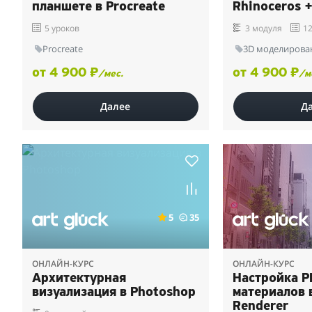
планшете в Procreate
Rhinoceros 
5 уроков
3 модуля
12
Procreate
3D моделирова
от 4 900 ₽
от 4 900 ₽
/мес.
/м
Далее
Д
5
35
ОНЛАЙН-КУРС
ОНЛАЙН-КУРС
Архитектурная
Настройка P
визуализация в Photoshop
материалов 
Renderer