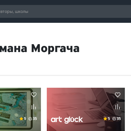
омана Моргача
5
35
5
35