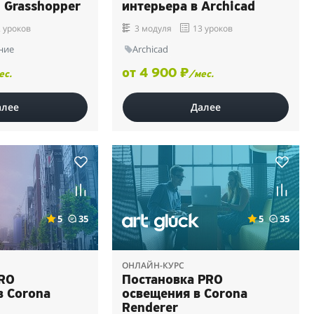
+ Grasshopper
интерьера в Archicad
 уроков
3 модуля
13 уроков
ние
Archicad
от 4 900 ₽
ес.
/мес.
алее
Далее
5
35
5
35
ОНЛАЙН-КУРС
RO
Постановка PRO
в Corona
освещения в Corona
Renderer