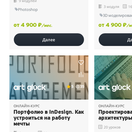
9 модулей
3 модуля
16
Photoshop
3D моделирова
от 4 900 ₽
от 4 900 ₽
/мес.
/м
Далее
Д
5
35
ОНЛАЙН-КУРС
ОНЛАЙН-КУРС
Портфолио в InDesign. Как
Проектиров
устроиться на работу
архитектуры
мечты
20 уроков