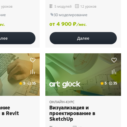
 уроков
5 модулей
12 уроков
ние
3D моделирование
от 4 900 ₽
ес.
/мес.
алее
Далее
5
35
5
35
ОНЛАЙН-КУРС
ание
Визуализация и
 в Revit
проектирование в
SketchUp