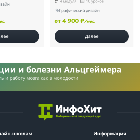
4 модуля
10 уроков
изайн
Графический дизайн
от 4 900 ₽
ес.
/мес.
алее
Далее
нции и болезни Альцгеймера
ь и работу мозга как в молодости
лайн-школам
Информация