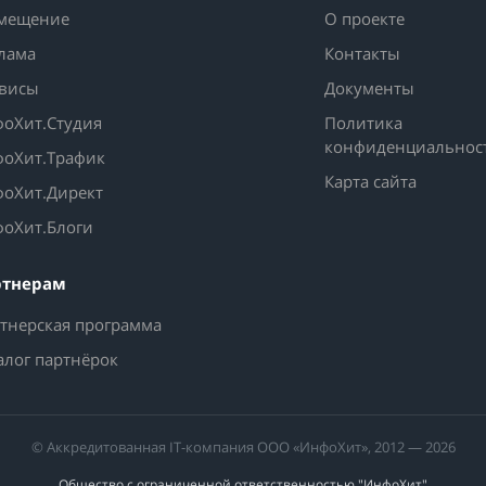
мещение
О проекте
лама
Контакты
висы
Документы
оХит.Студия
Политика
конфиденциальнос
оХит.Трафик
Карта сайта
оХит.Директ
оХит.Блоги
ртнерам
тнерская программа
алог партнёрок
© Аккредитованная IT-компания ООО «ИнфоХит», 2012 — 2026
Общество с ограниченной ответственностью "ИнфоХит"