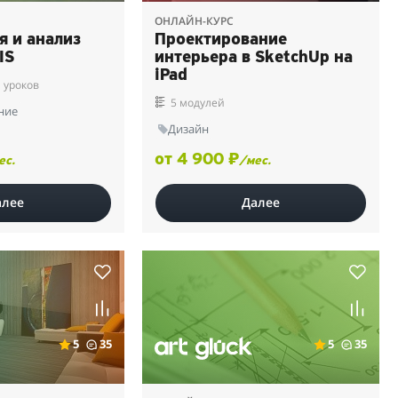
ОНЛАЙН-КУРС
я и анализ
Проектирование
IS
интерьера в SketchUp на
iPad
 уроков
5 модулей
ние
Дизайн
от 4 900 ₽
ес.
/мес.
алее
Далее
5
35
5
35