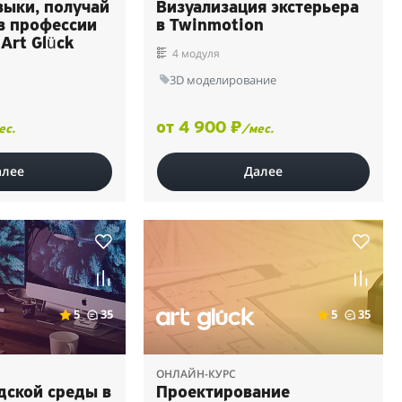
выки, получай
Визуализация экстерьера
 в профессии
в Twinmotion
Art Glück
4 модуля
3D моделирование
от 4 900 ₽
ес.
/мес.
алее
Далее
5
35
5
35
ОНЛАЙН-КУРС
дской среды в
Проектирование