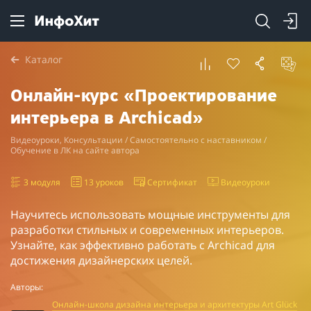
Каталог
Онлайн-курс «Проектирование
интерьера в Archicad»
Видеоуроки, Консультации / Самостоятельно с наставником /
Обучение в ЛК на сайте автора
3 модуля
13 уроков
Сертификат
Видеоуроки
Научитесь использовать мощные инструменты для
разработки стильных и современных интерьеров.
Узнайте, как эффективно работать с Archicad для
достижения дизайнерских целей.
Авторы:
Онлайн-школа дизайна интерьера и архитектуры Art Glück