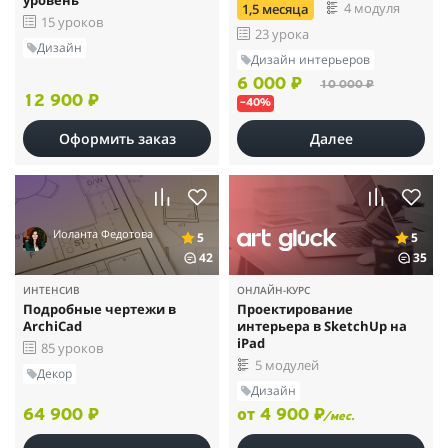
уровень
4 модуля
1,5 месяца
15 уроков
23 урока
Дизайн
Дизайн интерьеров
6 000 ₽
10 000 ₽
12 900 ₽
–40%
Оформить заказ
Далее
Иоланта Федотова
5
5
42
35
ИНТЕНСИВ
ОНЛАЙН-КУРС
Подробные чертежи в
Проектирование
ArchiCad
интерьера в SketchUp на
iPad
85 уроков
5 модулей
Декор
Дизайн
64 900 ₽
от 4 900 ₽
/мес.