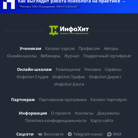
Как выглядит работа психолога на практике
*Реклама. ООО «Психодемия». ИНН 9723032427
Ученикам
Каталог курсов
Профессии
Авторы
Онлайн-школы
Вебинары
Журнал
Подарочный сертификат
Онлайн-школам
Размещение
Реклама
Сервисы
ИнфоХит.Студия
ИнфоХит.Трафик
ИнфоХит.Директ
ИнфоХит.Блоги
Партнерам
Партнерская программа
Каталог партнёрок
Информация
О проекте
Контакты
Документы
Политика конфиденциальности
Карта сайта
Соцсети
Вконтакте
Telegram-канал
MAX