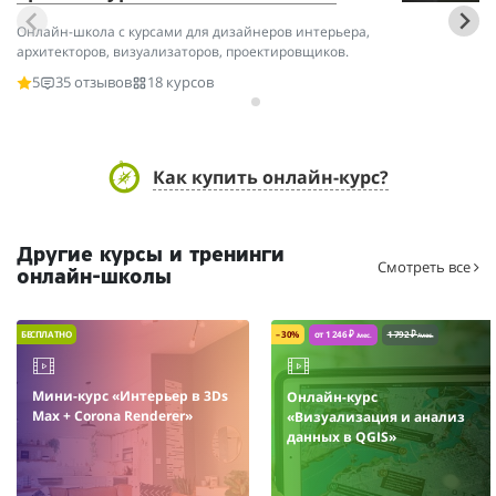
Онлайн-школа с курсами для дизайнеров интерьера,
архитекторов, визуализаторов, проектировщиков.
5
35 отзывов
18 курсов
Как купить онлайн-курс?
Другие курсы и тренинги
Смотреть все
онлайн-школы
БЕСПЛАТНО
– 30%
от 1 246 ₽
1 792 ₽
/мес.
/мес.
Мини-курс «Интерьер в 3Ds
Онлайн-курс
Max + Corona Renderer»
«Визуализация и анализ
данных в QGIS»