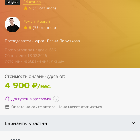
Education
5
(35 отзывов)
Роман Моргач
5
(35 отзывов)
Преподаватель курса : Елена Пермякова
Просмотров за неделю: 656
Обновлено: 18.02.2026
Источник изображения: Pixabay
Стоимость онлайн-курса от:
4 900 ₽
/мес.
Доступен в рассрочку
?
Оплата на сайте автора. Цена может отличаться.
Варианты участия