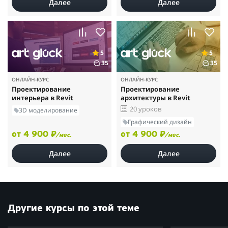
Далее
Далее
5
5
35
35
ОНЛАЙН-КУРС
ОНЛАЙН-КУРС
Проектирование
Проектирование
интерьера в Revit
архитектуры в Revit
20 уроков
3D моделирование
Графический дизайн
от 4 900 ₽
от 4 900 ₽
/мес.
/мес.
Далее
Далее
Другие курсы по этой теме