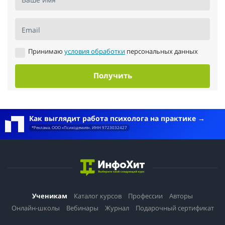
Email
Принимаю
условия обработки
персональных данных
Получить
Как выглядит работа психолога на практике
*Реклама. ООО «Психодемия». ИНН 9723032427
Ученикам
Каталог курсов
Профессии
Авторы
Онлайн-школы
Вебинары
Журнал
Подарочный сертификат