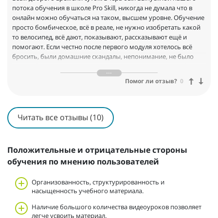
потока обучения в школе Pro Skill, никогда не думала что в
онлайн можно обучаться на таком, высшем уровне. Обучение
просто бомбическое, всё в реале, не нужно изобретать какой
то велосипед, всё дают, показывают, рассказывают ещё и
помогают. Если честно после первого модуля хотелось всё
бросить, были домашние скандалы, непонимание, не было
никакой поддержки, но меня поддержали кураторы этой
школы, за что я им благодарна. Теперь когда я получила
Помог ли отзыв?
0
сертификат, мной гордиться вся моя семья.
Если Вы попали именно в эту школу не раздумывайте идите до
конца и у Вас всё получится. Здесь Вас всему научат и
поддержат. У нас была необыкновенная куратор Алина,
Читать все отзывы (10)
которая всегда во всем помогала, поддерживала, делала
замечания, что тоже нужно. Отдельная ей благодарность.
А ещё я нашла друзей. Мы создали свой чат в котором теперь
Положительные и отрицательные стороны
общаемся.
обучения по мнению пользователей
Заходите, учитесь, развивайтесь, находите новых друзей. И
конечно успехов всем.
Организованность, структурированность и
Школа СУПЕР!!!
насыщенность учебного материала.
Наличие большого количества видеоуроков позволяет
легче усвоить материал.