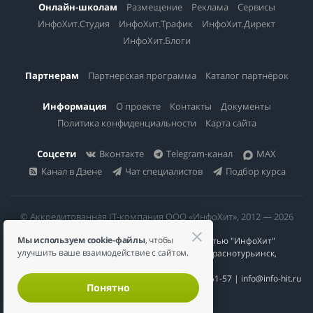
Онлайн-школам
Размещение
Реклама
Сервисы
ИнфоХит.Студия
ИнфоХит.Трафик
ИнфоХит.Директ
ИнфоХит.Блоги
Партнерам
Партнерская программа
Каталог партнёрок
Информация
О проекте
Контакты
Документы
Политика конфиденциальности
Карта сайта
Соцсети
Вконтакте
Telegram-канал
MAX
Канал в Дзене
Чат специалистов
Подбор курса
© Аккредитованная IT-компания ООО «ИнфоХит», 2012 — 2026
Мы используем cookie-файлы
, чтобы
Общество с ограниченной ответственностью "ИнфоХит"
улучшить ваше взаимодействие с сайтом.
624446, Россия, Свердловская область, г. Краснотурьинск,
ул Урожайная, д. 3
ИНН 6617023200 | КПП 661701001 | +7 984 888-51-57 | info@info-hit.ru
Понятно