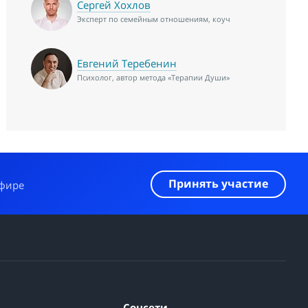
Сергей Хохлов
Эксперт по семейным отношениям, коуч
Евгений Теребенин
Психолог, автор метода «Терапии Души»
Принять участие
эфире
Соцсети