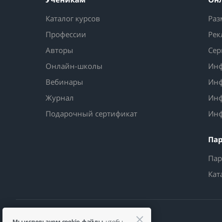
Каталог курсов
Раз
Профессии
Рек
Авторы
Сер
Онлайн-школы
Инф
Вебинары
Инф
Журнал
Инф
Подарочный сертификат
Инф
Па
Пар
Кат
Мы используем cookie-файлы
, чтобы