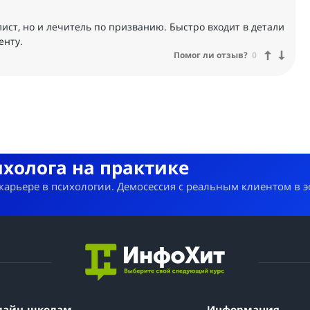
ист, но и лечитель по призванию. Быстро входит в детали
енту.
Помог ли отзыв?
0
ихолога на практике
 карьере в психологии. Демосессия с реальным клиентом в 
лайн-школам
Информация