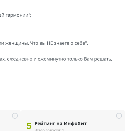
ей гармонии";
 женщины. Что вы НЕ знаете о себе".
уках, ежедневно и ежеминутно только Вам решать,
i
i
Рейтинг на ИнфоХит
5
Всего голосов: 1