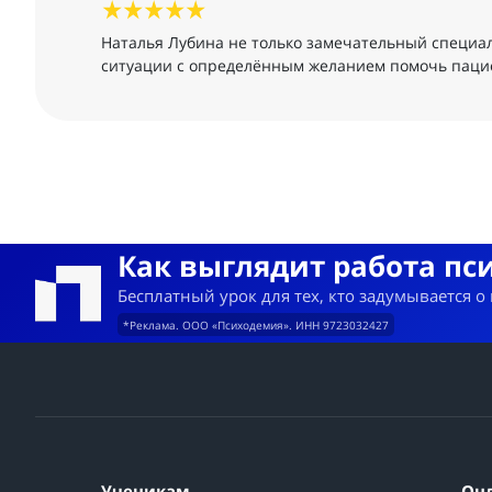
Наталья Лубина не только замечательный специал
ситуации с определённым желанием помочь паци
Как выглядит работа пс
Бесплатный урок для тех, кто задумывается о
*Реклама. ООО «Психодемия». ИНН 9723032427
Ученикам
Он