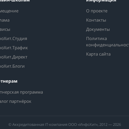
мещение
О проекте
лама
Контакты
висы
Документы
оХит.Студия
Политика
конфиденциальнос
оХит.Трафик
Карта сайта
оХит.Директ
оХит.Блоги
ртнерам
тнерская программа
алог партнёрок
© Аккредитованная IT-компания ООО «ИнфоХит», 2012 — 2026