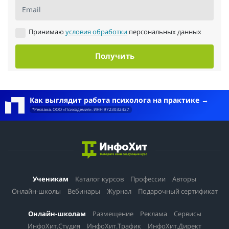
Email
Принимаю
условия обработки
персональных данных
Получить
Как выглядит работа психолога на практике
*Реклама. ООО «Психодемия». ИНН 9723032427
Ученикам
Каталог курсов
Профессии
Авторы
Онлайн-школы
Вебинары
Журнал
Подарочный сертификат
Онлайн-школам
Размещение
Реклама
Сервисы
ИнфоХит.Студия
ИнфоХит.Трафик
ИнфоХит.Директ