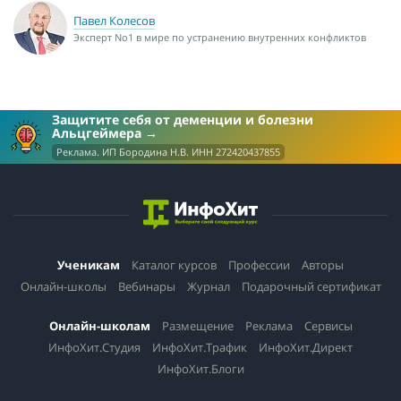
Павел Колесов
Эксперт No1 в мире по устранению внутренних конфликтов
Защитите себя от деменции и болезни
Альцгеймера
Реклама. ИП Бородина Н.В. ИНН 272420437855
Ученикам
Каталог курсов
Профессии
Авторы
Онлайн-школы
Вебинары
Журнал
Подарочный сертификат
Онлайн-школам
Размещение
Реклама
Сервисы
ИнфоХит.Студия
ИнфоХит.Трафик
ИнфоХит.Директ
ИнфоХит.Блоги