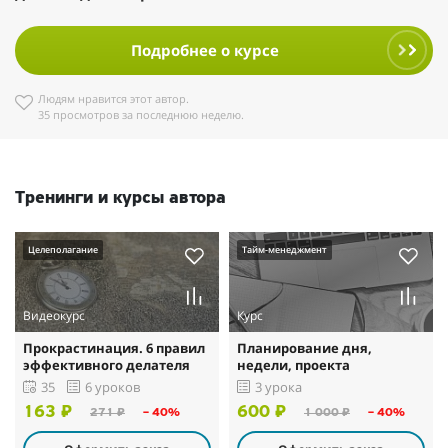
Подробнее о курсе
Людям нравится этот автор.
35 просмотров за последнюю неделю.
Тренинги и курсы автора
Целеполагание
Тайм-менеджмент
Видеокурс
Курс
Прокрастинация. 6 правил
Планирование дня,
эффективного делателя
недели, проекта
35
6 уроков
3 урока
163 ₽
600 ₽
271 ₽
– 40%
1 000 ₽
– 40%