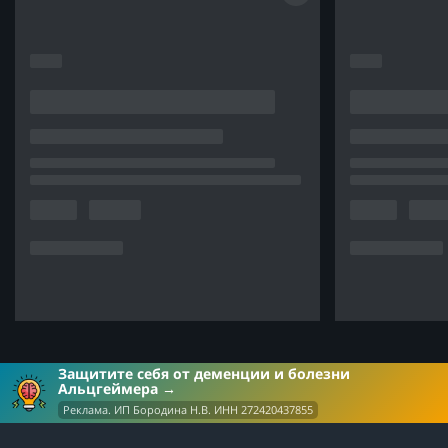
Защитите себя от деменции и болезни
Альцгеймера
Реклама. ИП Бородина Н.В. ИНН 272420437855