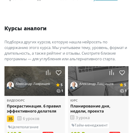
Курсы аналоги
Подборка других курсов, которую нашла нейросеть по
содержанию этого курса. Мы учитываем тему, уровень, формат и
длительность, а также рейтинг и отзывы. Смотрите близкие
программы — для углубления или альтернативного старта.
Александр Лаврищев
Александр Лаврищев
5
5
1
1
ВИДЕОКУРС
КУРС
Прокрастинация. 6 правил
Планирование дня,
эффективного делателя
недели, проекта
3 урока
6 уроков
35
Тайм-менеджмент
Целеполагание