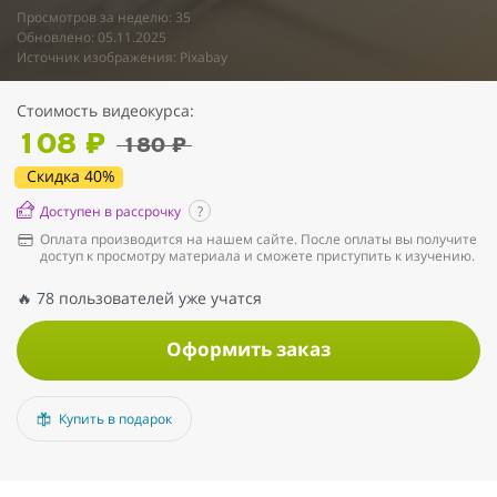
Просмотров за неделю: 35
Обновлено: 05.11.2025
Источник изображения: Pixabay
Стоимость видеокурса:
108 ₽
180 ₽
Скидка 40%
Доступен в рассрочку
?
Оплата производится на нашем сайте. После оплаты вы получите
доступ к просмотру материала и сможете приступить к изучению.
🔥 78 пользователей уже учатся
Оформить заказ
Купить в подарок