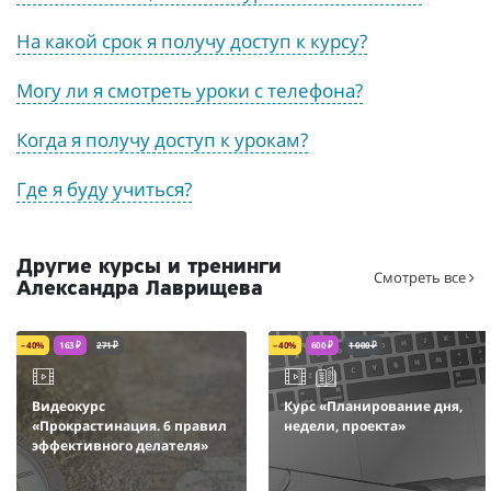
На какой срок я получу доступ к курсу?
Могу ли я смотреть уроки с телефона?
Когда я получу доступ к урокам?
Где я буду учиться?
Другие курсы и тренинги
Смотреть все
Александра Лаврищева
– 40%
163 ₽
271 ₽
– 40%
600 ₽
1 000 ₽
Видеокурс
Курс «Планирование дня,
«Прокрастинация. 6 правил
недели, проекта»
эффективного делателя»