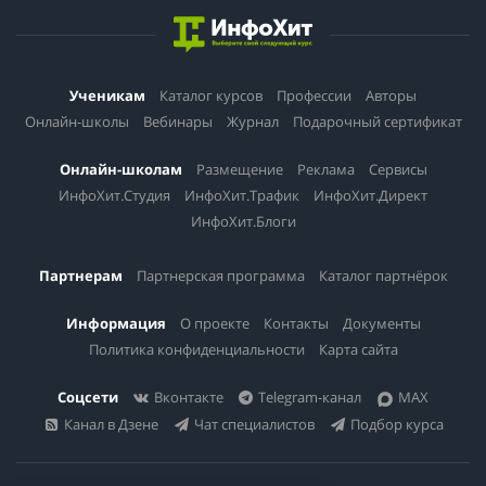
Ученикам
Каталог курсов
Профессии
Авторы
Онлайн-школы
Вебинары
Журнал
Подарочный сертификат
Онлайн-школам
Размещение
Реклама
Сервисы
ИнфоХит.Студия
ИнфоХит.Трафик
ИнфоХит.Директ
ИнфоХит.Блоги
Партнерам
Партнерская программа
Каталог партнёрок
Информация
О проекте
Контакты
Документы
Политика конфиденциальности
Карта сайта
Соцсети
Вконтакте
Telegram-канал
MAX
Канал в Дзене
Чат специалистов
Подбор курса