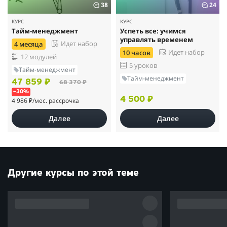
38
24
КУРС
КУРС
Тайм-менеджмент
Успеть все: учимся
управлять временем
Идет набор
4 месяца
Идет набор
10 часов
12 модулей
5 уроков
Тайм-менеджмент
Тайм-менеджмент
47 859 ₽
68 370 ₽
–30%
4 500 ₽
4 986 ₽
/мес. рассрочка
Далее
Далее
Другие курсы по этой теме