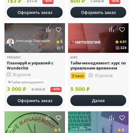
163 ₽
600 ₽
271 ₽
1 000 ₽
–40%
–40%
Оформить заказ
Оформить заказ
Александр Лаврищев
5
4.91
1
324
ТРЕНИНГ
КУРС
Планируй и управляй с
Тайм-менеджмент: курс по
Wunderlist
управлению временем
30 уроков
10 уроков
3 часа
Тайм-менеджмент
3 000 ₽
5 500 ₽
5 000 ₽
–40%
Оформить заказ
Далее
МИПО
Level One
5
5